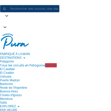
CRÉER DES EXPÉRIENCES EN ARGENTINE - UN VOYAGE À LA FOIS
FABRIQUÉ À LA MAIN
DESTINATIONS
Patagonie
Tous les circuits en Patagonie
Ouvrez !
El Calafate
El Chaltén
Ushuaia
Puerto Madryn
Bariloche
Reste de l'Argentine
Buenos Aires
Chutes d'Iguazu
Mendoza
Salta
EXPLOREZ
PAR HEURE