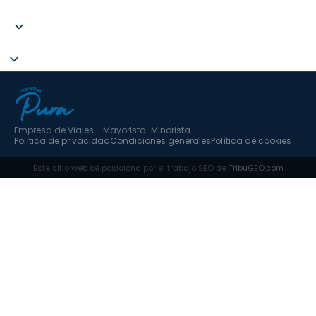
+34 951 637 702
Empresa de Viajes - Mayorista-Minorista
Política de privacidad
Condiciones generales
Política de cookies
Este sitio web se posiciona por el trabajo SEO de
TribuGEO.com