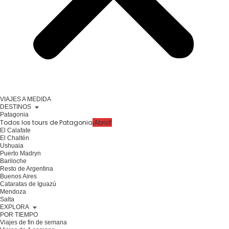
VIAJES A MEDIDA
DESTINOS
Patagonia
Todos los tours de Patagonia
¡Abrid!
El Calafate
El Chaltén
Ushuaia
Puerto Madryn
Bariloche
Resto de Argentina
Buenos Aires
Cataratas de Iguazú
Mendoza
Salta
EXPLORA
POR TIEMPO
Viajes de fin de semana