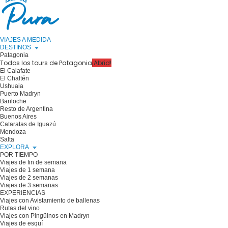
VIAJES A MEDIDA
DESTINOS
Patagonia
Todos los tours de Patagonia
¡Abrid!
El Calafate
El Chaltén
Ushuaia
Puerto Madryn
Bariloche
Resto de Argentina
Buenos Aires
Cataratas de Iguazú
Mendoza
Salta
EXPLORA
POR TIEMPO
Viajes de fin de semana
Viajes de 1 semana
Viajes de 2 semanas
Viajes de 3 semanas
EXPERIENCIAS
Viajes con Avistamiento de ballenas
Rutas del vino
Viajes con Pingüinos en Madryn
Viajes de esquí