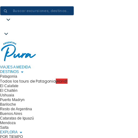
CREAR EXPERIENCIAS EN ARGENTINA: UN VIAJE CADA VEZ
VIAJES A MEDIDA
DESTINOS
Patagonia
Todos los tours de Patagonia
¡Abrid!
El Calafate
El Chaltén
Ushuaia
Puerto Madryn
Bariloche
Resto de Argentina
Buenos Aires
Cataratas de Iguazú
Mendoza
Salta
EXPLORA
POR TIEMPO