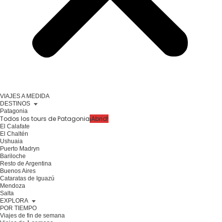
VIAJES A MEDIDA
DESTINOS
Patagonia
Todos los tours de Patagonia
¡Abrid!
El Calafate
El Chaltén
Ushuaia
Puerto Madryn
Bariloche
Resto de Argentina
Buenos Aires
Cataratas de Iguazú
Mendoza
Salta
EXPLORA
POR TIEMPO
Viajes de fin de semana