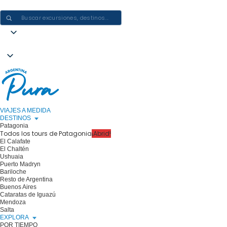
CREAR EXPERIENCIAS EN ARGENTINA: UN VIAJE CADA VEZ
VIAJES A MEDIDA
DESTINOS
Patagonia
Todos los tours de Patagonia
¡Abrid!
El Calafate
El Chaltén
Ushuaia
Puerto Madryn
Bariloche
Resto de Argentina
Buenos Aires
Cataratas de Iguazú
Mendoza
Salta
EXPLORA
POR TIEMPO