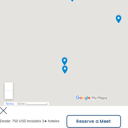
destaca por su paisaje lunar y formaciones
geológicas únicas, así como fósiles de la era
mesozoica.
Aquí se pueden realizar visitas guiadas en vehículos
especiales y explorar su geología y paleontología.
Ambos parques forman parte del "Corredor
Biogeográfico del Norte Argentino", esencial para la
conservación y el estudio de la biodiversidad y la
geología regionales.
Comidas incluidas: Desayuno.
Reserve a Meet
Desde:
750 USD
Incluidos 3★ hoteles