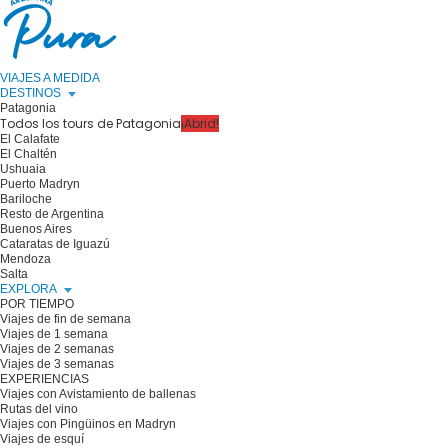
VIAJES A MEDIDA
DESTINOS
Patagonia
Todos los tours de Patagonia
¡Abrid!
El Calafate
El Chaltén
Ushuaia
Puerto Madryn
Bariloche
Resto de Argentina
Buenos Aires
Cataratas de Iguazú
Mendoza
Salta
EXPLORA
POR TIEMPO
Viajes de fin de semana
Viajes de 1 semana
Viajes de 2 semanas
Viajes de 3 semanas
EXPERIENCIAS
Viajes con Avistamiento de ballenas
Rutas del vino
Viajes con Pingüinos en Madryn
Viajes de esquí