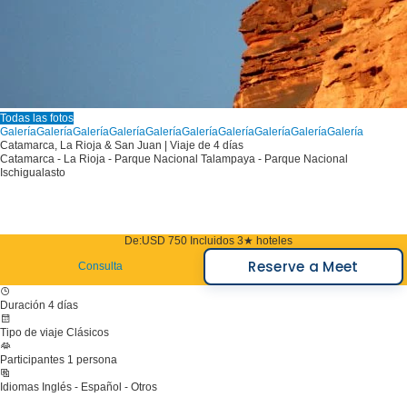
Todas las fotos
Galería
Galería
Galería
Galería
Galería
Galería
Galería
Galería
Galería
Galería
Catamarca, La Rioja & San Juan | Viaje de 4 días
Catamarca - La Rioja - Parque Nacional Talampaya - Parque Nacional
Ischigualasto
De:
USD 750
Incluidos 3★ hoteles
Reserve a Meet
Consulta
Duración
4 días
Tipo de viaje
Clásicos
Participantes
1 persona
Idiomas
Inglés - Español - Otros