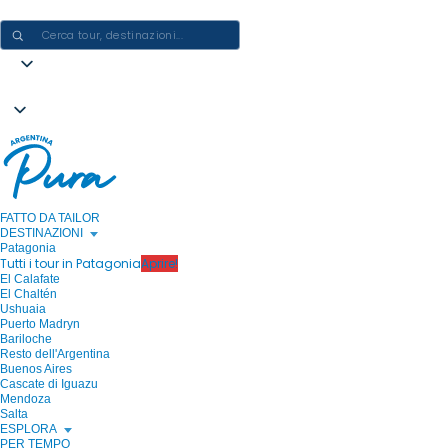
CREARE ESPERIENZE IN ARGENTINA - UN VIAGGIO ALLA VOLTA
FATTO DA TAILOR
DESTINAZIONI
Patagonia
Tutti i tour in Patagonia
Aprire!
El Calafate
El Chaltén
Ushuaia
Puerto Madryn
Bariloche
Resto dell'Argentina
Buenos Aires
Cascate di Iguazu
Mendoza
Salta
ESPLORA
PER TEMPO