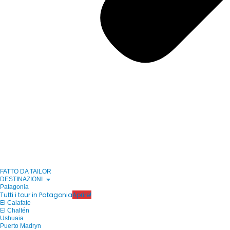
FATTO DA TAILOR
DESTINAZIONI
Patagonia
Tutti i tour in Patagonia
Aprire!
El Calafate
El Chaltén
Ushuaia
Puerto Madryn