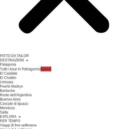
FATTO DA TAILOR
DESTINAZIONI
Patagonia
Tutti i tour in Patagonia
Aprire!
El Calafate
El Chaltén
Ushuaia
Puerto Madryn
Bariloche
Resto dell'Argentina
Buenos Aires
Cascate di Iguazu
Mendoza
Salta
ESPLORA
PER TEMPO
Viaggi di fine settimana