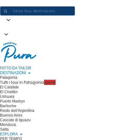
CREARE ESPERIENZE IN ARGENTINA - UN VIAGGIO ALLA VOLTA
FATTO DA TAILOR
DESTINAZIONI
Patagonia
Tutti i tour in Patagonia
Aprire!
El Calafate
El Chaltén
Ushuaia
Puerto Madryn
Bariloche
Resto dell'Argentina
Buenos Aires
Cascate di Iguazu
Mendoza
Salta
ESPLORA
PER TEMPO