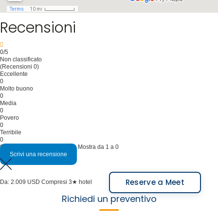
al Parco Provinciale dell'Aconcagua, pranzo creolo,
assicurazione personale contro gli infortuni.
Recensioni
Pernottamento in Casa de Huéspedes, Bodega La
Azul (o similare).
Pernottamento in Finca Adalgisa, Lares de Chacras,
0
/5
Entre Cielos (o similare).
Pasti inclusi: Colazione, pranzo.
Non classificato
(Recensioni 0)
Pasti inclusi: Colazione, pranzo.
Eccellente
0
Molto buono
0
Media
0
Povero
0
Terribile
0
0 recensioni su questo Tour - Mostra da 1 a 0
Scrivi una recensione
Reserve a Meet
Da:
2.009 USD
Compresi 3★ hotel
Richiedi un preventivo