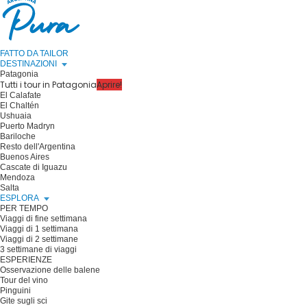
FATTO DA TAILOR
DESTINAZIONI
Patagonia
Tutti i tour in Patagonia
Aprire!
El Calafate
El Chaltén
Ushuaia
Puerto Madryn
Bariloche
Resto dell'Argentina
Buenos Aires
Cascate di Iguazu
Mendoza
Salta
ESPLORA
PER TEMPO
Viaggi di fine settimana
Viaggi di 1 settimana
Viaggi di 2 settimane
3 settimane di viaggi
ESPERIENZE
Osservazione delle balene
Tour del vino
Pinguini
Gite sugli sci