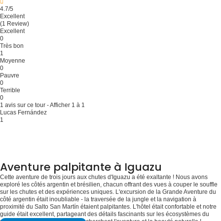
4.7
/5
Excellent
(1 Review)
Excellent
0
Très bon
1
Moyenne
0
Pauvre
0
Terrible
0
1 avis sur ce tour - Afficher 1 à 1
Lucas Fernández
1
Aventure palpitante à Iguazu
Cette aventure de trois jours aux chutes d'Iguazu a été exaltante ! Nous avons
exploré les côtés argentin et brésilien, chacun offrant des vues à couper le souffle
sur les chutes et des expériences uniques. L'excursion de la Grande Aventure du
côté argentin était inoubliable - la traversée de la jungle et la navigation à
proximité du Salto San Martín étaient palpitantes. L'hôtel était confortable et notre
guide était excellent, partageant des détails fascinants sur les écosystèmes du