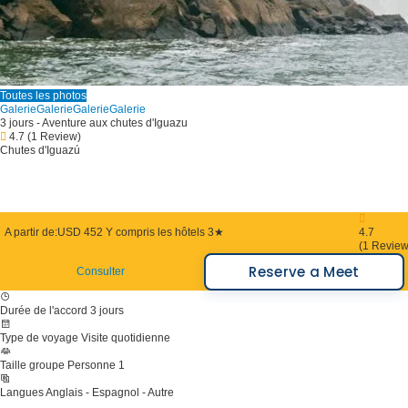
Toutes les photos
Galerie
Galerie
Galerie
Galerie
3 jours - Aventure aux chutes d'Iguazu
4.7
(1 Review)
Chutes d'Iguazú
A partir de:
USD 452
Y compris les hôtels 3★
4.7
(1 Review
Reserve a Meet
Consulter
Durée de l'accord
3 jours
Type de voyage
Visite quotidienne
Taille groupe
Personne 1
Langues
Anglais - Espagnol - Autre