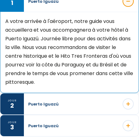
1
Puerto Iguazú
A votre arrivée à l'aéroport, notre guide vous
accueillera et vous accompagnera à votre hôtel à
Puerto Iguazú. Journée libre pour des activités dans
la ville. Nous vous recommandons de visiter le
centre historique et le Hito Tres Fronteras d'où vous
pourrez voir la côte du Paraguay et du Brésil et de
prendre le temps de vous promener dans cette ville
pittoresque.
JOUR
2
Puerto Iguazú
Ce jour-là, nous visiterons les chutes du parc
JOUR
3
Puerto Iguazú
national d'Iguazu, du côté argentin, considérées