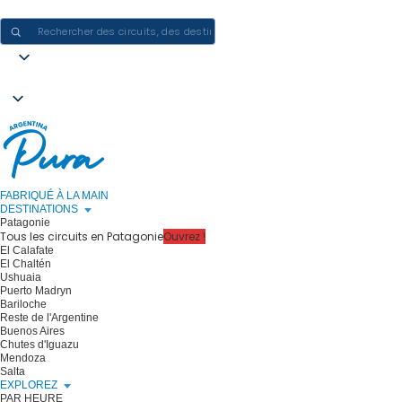
CRÉER DES EXPÉRIENCES EN ARGENTINE - UN VOYAGE À LA FOIS
FABRIQUÉ À LA MAIN
DESTINATIONS
Patagonie
Tous les circuits en Patagonie
Ouvrez !
El Calafate
El Chaltén
Ushuaia
Puerto Madryn
Bariloche
Reste de l'Argentine
Buenos Aires
Chutes d'Iguazu
Mendoza
Salta
EXPLOREZ
PAR HEURE