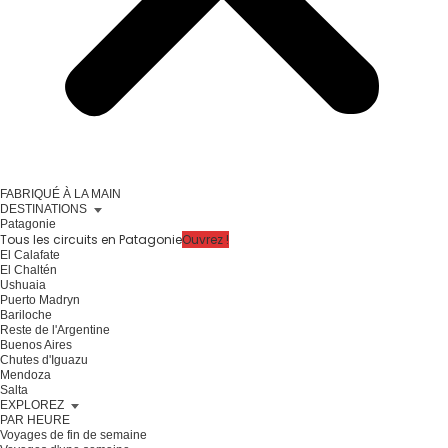
FABRIQUÉ À LA MAIN
DESTINATIONS
Patagonie
Tous les circuits en Patagonie
Ouvrez !
El Calafate
El Chaltén
Ushuaia
Puerto Madryn
Bariloche
Reste de l'Argentine
Buenos Aires
Chutes d'Iguazu
Mendoza
Salta
EXPLOREZ
PAR HEURE
Voyages de fin de semaine