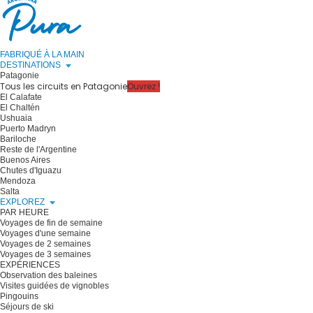
FABRIQUÉ À LA MAIN
DESTINATIONS
Patagonie
Tous les circuits en Patagonie
Ouvrez !
El Calafate
El Chaltén
Ushuaia
Puerto Madryn
Bariloche
Reste de l'Argentine
Buenos Aires
Chutes d'Iguazu
Mendoza
Salta
EXPLOREZ
PAR HEURE
Voyages de fin de semaine
Voyages d'une semaine
Voyages de 2 semaines
Voyages de 3 semaines
EXPÉRIENCES
Observation des baleines
Visites guidées de vignobles
Pingouins
Séjours de ski