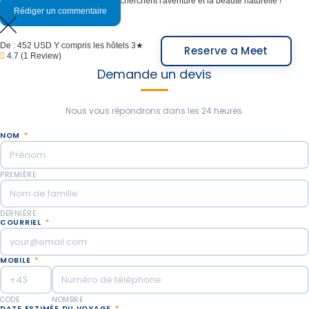
parc. Idéal pour tous ceux qui recherchent l'aventure et la beauté naturelle !
Rédiger un commentaire
De :
452 USD
Y compris les hôtels 3★
Reserve a Meet
4.7
(1 Review)
Demande un devis
Nous vous répondrons dans les 24 heures.
NOM
*
PREMIÈRE
DERNIÈRE
COURRIEL
*
MOBILE
*
CODE
NOMBRE
DATE ESTIMÉE DU VOYAGE
*