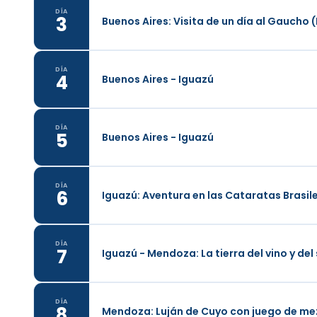
DÍA
3
Buenos Aires: Visita de un día al Gaucho
DÍA
4
Buenos Aires - Iguazú
DÍA
5
Buenos Aires - Iguazú
DÍA
6
Iguazú: Aventura en las Cataratas Brasil
DÍA
7
Iguazú - Mendoza: La tierra del vino y del 
DÍA
8
Mendoza: Luján de Cuyo con juego de me
Desayuno en el hotel. En tres horas llen