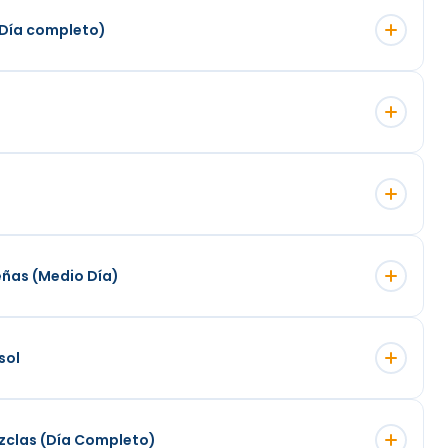
 (Día completo)
eñas (Medio Día)
sol
zclas (Día Completo)
as de diversión y emoción (incluyendo los horarios