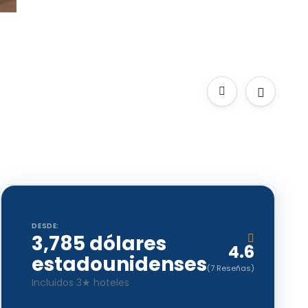
DESDE:
3,785 dólares
4.6
estadounidenses
(7 Reseñas)
Incluidos 3★ hoteles