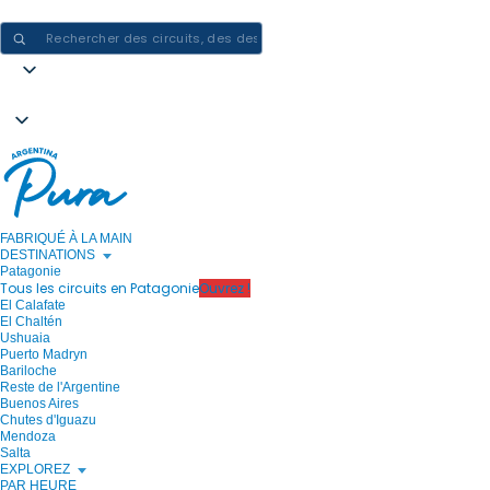
CRÉER DES EXPÉRIENCES EN ARGENTINE - UN VOYAGE À LA FOIS
FABRIQUÉ À LA MAIN
DESTINATIONS
Patagonie
Tous les circuits en Patagonie
Ouvrez !
El Calafate
El Chaltén
Ushuaia
Puerto Madryn
Bariloche
Reste de l'Argentine
Buenos Aires
Chutes d'Iguazu
Mendoza
Salta
EXPLOREZ
PAR HEURE