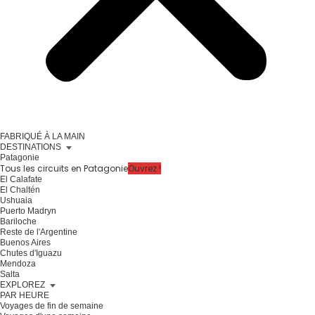
FABRIQUÉ À LA MAIN
DESTINATIONS
Patagonie
Tous les circuits en Patagonie
Ouvrez !
El Calafate
El Chaltén
Ushuaia
Puerto Madryn
Bariloche
Reste de l'Argentine
Buenos Aires
Chutes d'Iguazu
Mendoza
Salta
EXPLOREZ
PAR HEURE
Voyages de fin de semaine