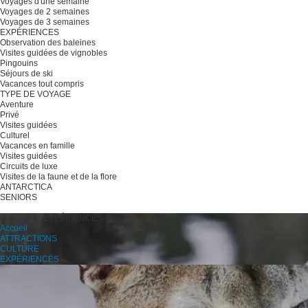
Voyages d'une semaine
Voyages de 2 semaines
Voyages de 3 semaines
EXPÉRIENCES
Observation des baleines
Visites guidées de vignobles
Pingouins
Séjours de ski
Vacances tout compris
TYPE DE VOYAGE
Aventure
Privé
Visites guidées
Culturel
Vacances en famille
Visites guidées
Circuits de luxe
Visites de la faune et de la flore
ANTARCTICA
SENIORS
Planifiez votre voyage
Catégorie :
EXPÉRIENCES
Accueil
ATTRACTIONS
CULTURE
EXPÉRIENCES