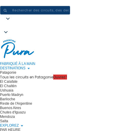
CRÉER DES EXPÉRIENCES EN ARGENTINE - UN VOYAGE À LA FOIS
FABRIQUÉ À LA MAIN
DESTINATIONS
Patagonie
Tous les circuits en Patagonie
Ouvrez !
El Calafate
El Chaltén
Ushuaia
Puerto Madryn
Bariloche
Reste de l'Argentine
Buenos Aires
Chutes d'Iguazu
Mendoza
Salta
EXPLOREZ
PAR HEURE