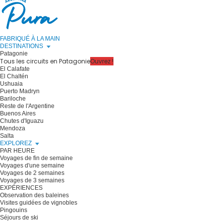
FABRIQUÉ À LA MAIN
DESTINATIONS
Patagonie
Tous les circuits en Patagonie
Ouvrez !
El Calafate
El Chaltén
Ushuaia
Puerto Madryn
Bariloche
Reste de l'Argentine
Buenos Aires
Chutes d'Iguazu
Mendoza
Salta
EXPLOREZ
PAR HEURE
Voyages de fin de semaine
Voyages d'une semaine
Voyages de 2 semaines
Voyages de 3 semaines
EXPÉRIENCES
Observation des baleines
Visites guidées de vignobles
Pingouins
Séjours de ski