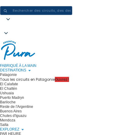
CRÉER DES EXPÉRIENCES EN ARGENTINE - UN VOYAGE À LA FOIS
FABRIQUÉ À LA MAIN
DESTINATIONS
Patagonie
Tous les circuits en Patagonie
Ouvrez !
El Calafate
El Chaltén
Ushuaia
Puerto Madryn
Bariloche
Reste de l'Argentine
Buenos Aires
Chutes d'Iguazu
Mendoza
Salta
EXPLOREZ
PAR HEURE