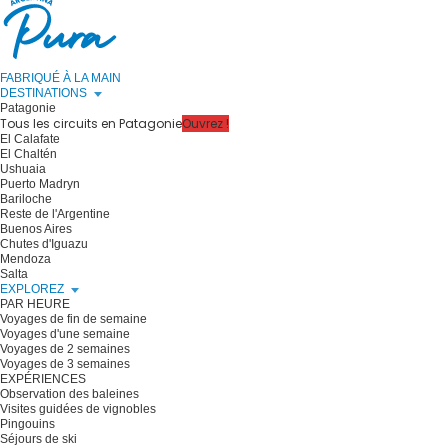
FABRIQUÉ À LA MAIN
DESTINATIONS
Patagonie
Tous les circuits en Patagonie
Ouvrez !
El Calafate
El Chaltén
Ushuaia
Puerto Madryn
Bariloche
Reste de l'Argentine
Buenos Aires
Chutes d'Iguazu
Mendoza
Salta
EXPLOREZ
PAR HEURE
Voyages de fin de semaine
Voyages d'une semaine
Voyages de 2 semaines
Voyages de 3 semaines
EXPÉRIENCES
Observation des baleines
Visites guidées de vignobles
Pingouins
Séjours de ski