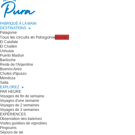
FABRIQUÉ À LA MAIN
DESTINATIONS
Patagonie
Tous les circuits en Patagonie
Ouvrez !
El Calafate
El Chaltén
Ushuaia
Puerto Madryn
Bariloche
Reste de l'Argentine
Buenos Aires
Chutes d'Iguazu
Mendoza
Salta
EXPLOREZ
PAR HEURE
Voyages de fin de semaine
Voyages d'une semaine
Voyages de 2 semaines
Voyages de 3 semaines
EXPÉRIENCES
Observation des baleines
Visites guidées de vignobles
Pingouins
Séjours de ski