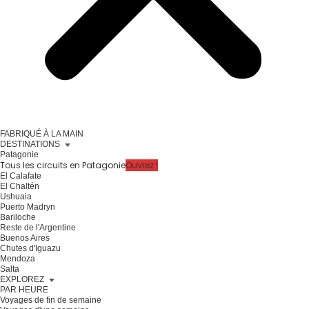
FABRIQUÉ À LA MAIN
DESTINATIONS
Patagonie
Tous les circuits en Patagonie
Ouvrez !
El Calafate
El Chaltén
Ushuaia
Puerto Madryn
Bariloche
Reste de l'Argentine
Buenos Aires
Chutes d'Iguazu
Mendoza
Salta
EXPLOREZ
PAR HEURE
Voyages de fin de semaine