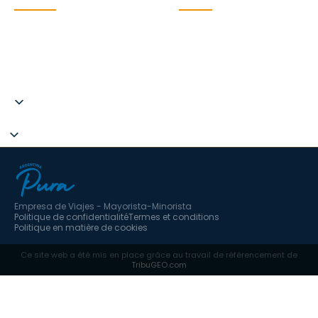
Argentina Pura SL. CIF
B67787275
C.I.AN 297593-3
hola@argentinapura.com
+34 951 637 702
Empresa de Viajes - Mayorista-Minorista
Politique de confidentialité
Termes et conditions
Politique en matière de cookies
Ce site web a été mis en place grâce au travail de référencement de
TribuGEO.com