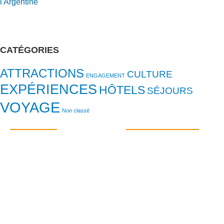
l'Argentine
CATÉGORIES
ATTRACTIONS
CULTURE
ENGAGEMENT
EXPÉRIENCES
HÔTELS
SÉJOURS
VOYAGE
Non classé
DESTINATIONS
PLUS D'INFORMATIONS
Buenos Aires
Contact
Chutes d'Iguazú
FAQs
Mendoza
À propos de
Salta
Durabilité
Patagonie
Voyages à thème
Antarctique
Guide de voyage
Blog
CONTACT
SOCIAL