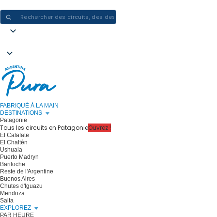
CRÉER DES EXPÉRIENCES EN ARGENTINE - UN VOYAGE À LA FOIS
FABRIQUÉ À LA MAIN
DESTINATIONS
Patagonie
Tous les circuits en Patagonie
Ouvrez !
El Calafate
El Chaltén
Ushuaia
Puerto Madryn
Bariloche
Reste de l'Argentine
Buenos Aires
Chutes d'Iguazu
Mendoza
Salta
EXPLOREZ
PAR HEURE