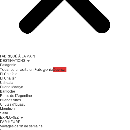
FABRIQUÉ À LA MAIN
DESTINATIONS
Patagonie
Tous les circuits en Patagonie
Ouvrez !
El Calafate
El Chaltén
Ushuaia
Puerto Madryn
Bariloche
Reste de l'Argentine
Buenos Aires
Chutes d'Iguazu
Mendoza
Salta
EXPLOREZ
PAR HEURE
Voyages de fin de semaine