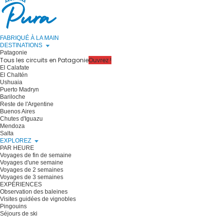
FABRIQUÉ À LA MAIN
DESTINATIONS
Patagonie
Tous les circuits en Patagonie
Ouvrez !
El Calafate
El Chaltén
Ushuaia
Puerto Madryn
Bariloche
Reste de l'Argentine
Buenos Aires
Chutes d'Iguazu
Mendoza
Salta
EXPLOREZ
PAR HEURE
Voyages de fin de semaine
Voyages d'une semaine
Voyages de 2 semaines
Voyages de 3 semaines
EXPÉRIENCES
Observation des baleines
Visites guidées de vignobles
Pingouins
Séjours de ski