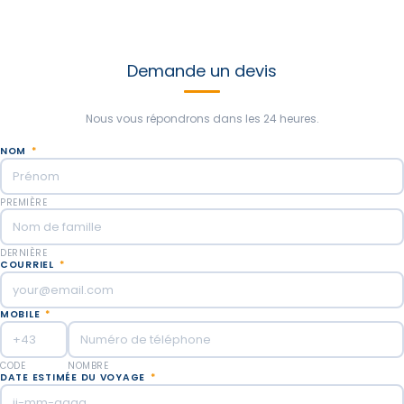
de vous aider à créer de nouvelles expériences en fonction de
vos idées et de vos goûts. Notre objectif est de faire le meilleur
voyage dont vous ayez jamais rêvé !
Demande un devis
Nous vous répondrons dans les 24 heures.
NOM
*
PREMIÈRE
DERNIÈRE
COURRIEL
*
MOBILE
*
CODE
NOMBRE
DATE ESTIMÉE DU VOYAGE
*