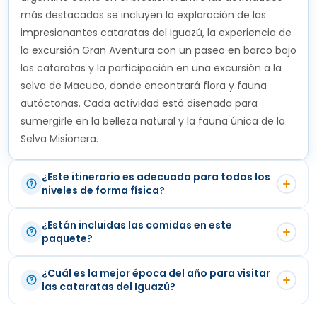
contacto con la naturaleza desde dentro. Una
sobre la naturaleza y la cultura argentina. De
más destacadas se incluyen la exploración de las
vez en Puerto Macuco, embarcaremos en las
impresionantes cataratas del Iguazú, la experiencia de
acuerdo a su itinerario, nuestro guía lo
lanchas con las que remontaremos el río Iguazú
la excursión Gran Aventura con un paseo en barco bajo
acompañará al aeropuerto para que pueda
durante 6km, hasta sentir en nuestro cuerpo la
las cataratas y la participación en una excursión a la
continuar su viaje.
cascada del Salto San Martín, una de las más
selva de Macuco, donde encontrará flora y fauna
autóctonas. Cada actividad está diseñada para
bellas de todo el sistema de cataratas.
sumergirle en la belleza natural y la fauna única de la
Selva Misionera.
¿Este itinerario es adecuado para todos los
niveles de forma física?
Este itinerario implica cierta actividad física, como
¿Están incluidas las comidas en este
caminar por senderos, excursiones por la selva y el
paquete?
paseo en barco de la Gran Aventura, que incluye un
Sólo se incluye el desayuno en su hotel de Puerto
poco de turbulencia cerca de las cataratas. Aunque la
¿Cuál es la mejor época del año para visitar
Iguazú. Los almuerzos y cenas no están cubiertos, lo
las cataratas del Iguazú?
mayoría de las caminatas se realizan por senderos en
que le permite la flexibilidad de explorar las opciones
buen estado, recomendamos que los participantes
Las cataratas de Iguazú pueden visitarse todo el año,