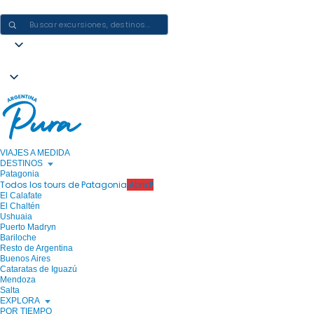
CREAR EXPERIENCIAS EN ARGENTINA: UN VIAJE CADA VEZ
VIAJES A MEDIDA
DESTINOS
Patagonia
Todos los tours de Patagonia
¡Abrid!
El Calafate
El Chaltén
Ushuaia
Puerto Madryn
Bariloche
Resto de Argentina
Buenos Aires
Cataratas de Iguazú
Mendoza
Salta
EXPLORA
POR TIEMPO