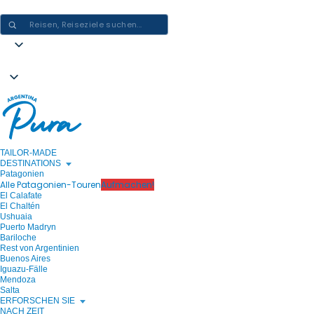
ARGENTINIEN-ERLEBNISSE GESTALTEN - EINE REISE NACH DER AN
TAILOR-MADE
DESTINATIONS
Patagonien
Alle Patagonien-Touren
Aufmachen!
El Calafate
El Chaltén
Ushuaia
Puerto Madryn
Bariloche
Rest von Argentinien
Buenos Aires
Iguazu-Fälle
Mendoza
Salta
ERFORSCHEN SIE
NACH ZEIT