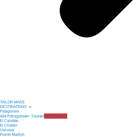
TAILOR-MADE
DESTINATIONS
Patagonien
Alle Patagonien-Touren
Aufmachen!
El Calafate
El Chaltén
Ushuaia
Puerto Madryn