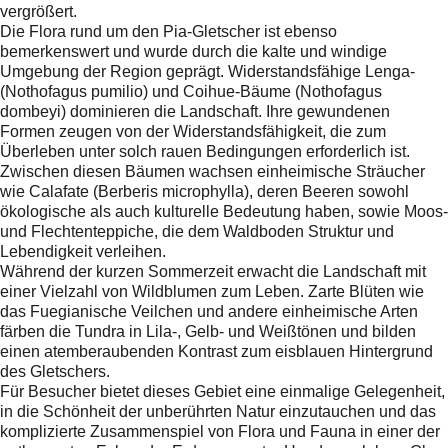
vergrößert.
Die Flora rund um den Pia-Gletscher ist ebenso
bemerkenswert und wurde durch die kalte und windige
Umgebung der Region geprägt. Widerstandsfähige Lenga-
(Nothofagus pumilio) und Coihue-Bäume (Nothofagus
dombeyi) dominieren die Landschaft. Ihre gewundenen
Formen zeugen von der Widerstandsfähigkeit, die zum
Überleben unter solch rauen Bedingungen erforderlich ist.
Zwischen diesen Bäumen wachsen einheimische Sträucher
wie Calafate (Berberis microphylla), deren Beeren sowohl
ökologische als auch kulturelle Bedeutung haben, sowie Moos-
und Flechtenteppiche, die dem Waldboden Struktur und
Lebendigkeit verleihen.
Während der kurzen Sommerzeit erwacht die Landschaft mit
einer Vielzahl von Wildblumen zum Leben. Zarte Blüten wie
das Fuegianische Veilchen und andere einheimische Arten
färben die Tundra in Lila-, Gelb- und Weißtönen und bilden
einen atemberaubenden Kontrast zum eisblauen Hintergrund
des Gletschers.
Für Besucher bietet dieses Gebiet eine einmalige Gelegenheit,
in die Schönheit der unberührten Natur einzutauchen und das
komplizierte Zusammenspiel von Flora und Fauna in einer der