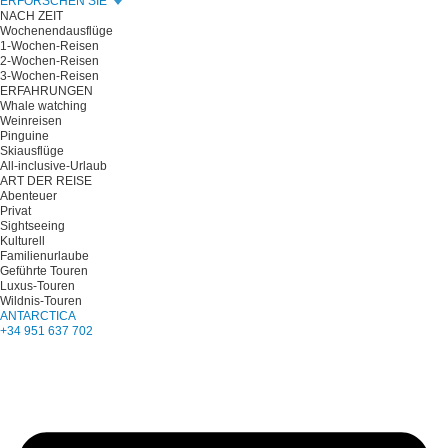
ERFORSCHEN SIE
NACH ZEIT
Wochenendausflüge
1-Wochen-Reisen
2-Wochen-Reisen
3-Wochen-Reisen
ERFAHRUNGEN
Whale watching
Weinreisen
Pinguine
Skiausflüge
All-inclusive-Urlaub
ART DER REISE
Abenteuer
Privat
Sightseeing
Kulturell
Familienurlaube
Geführte Touren
Luxus-Touren
Wildnis-Touren
ANTARCTICA
+34 951 637 702