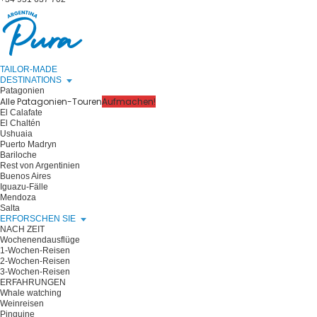
TAILOR-MADE
DESTINATIONS
Patagonien
Alle Patagonien-Touren
Aufmachen!
El Calafate
El Chaltén
Ushuaia
Puerto Madryn
Bariloche
Rest von Argentinien
Buenos Aires
Iguazu-Fälle
Mendoza
Salta
ERFORSCHEN SIE
NACH ZEIT
Wochenendausflüge
1-Wochen-Reisen
2-Wochen-Reisen
3-Wochen-Reisen
ERFAHRUNGEN
Whale watching
Weinreisen
Pinguine