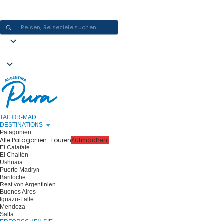
ARGENTINIEN-ERLEBNISSE GESTALTEN - EINE REISE NACH DER
ANDEREN
TAILOR-MADE
DESTINATIONS
Patagonien
Alle Patagonien-Touren
Aufmachen!
El Calafate
El Chaltén
Ushuaia
Puerto Madryn
Bariloche
Rest von Argentinien
Buenos Aires
Iguazu-Fälle
Mendoza
Salta