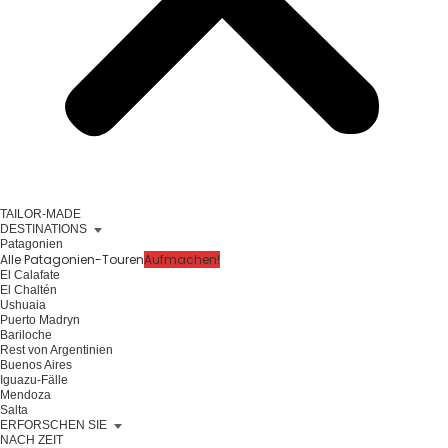
TAILOR-MADE
DESTINATIONS
Patagonien
Alle Patagonien-Touren
Aufmachen!
El Calafate
El Chaltén
Ushuaia
Puerto Madryn
Bariloche
Rest von Argentinien
Buenos Aires
Iguazu-Fälle
Mendoza
Salta
ERFORSCHEN SIE
NACH ZEIT