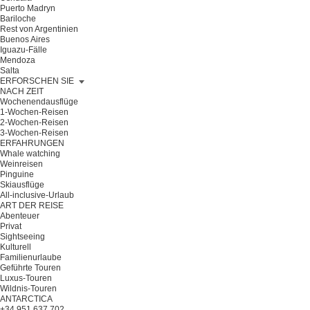
Puerto Madryn
Bariloche
Rest von Argentinien
Buenos Aires
Iguazu-Fälle
Mendoza
Salta
ERFORSCHEN SIE
NACH ZEIT
Wochenendausflüge
1-Wochen-Reisen
2-Wochen-Reisen
3-Wochen-Reisen
ERFAHRUNGEN
Whale watching
Weinreisen
Pinguine
Skiausflüge
All-inclusive-Urlaub
ART DER REISE
Abenteuer
Privat
Sightseeing
Kulturell
Familienurlaube
Geführte Touren
Luxus-Touren
Wildnis-Touren
ANTARCTICA
+34 951 637 702