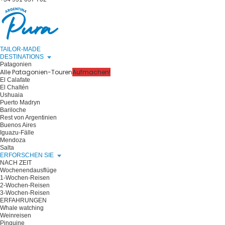
TAILOR-MADE
DESTINATIONS
Patagonien
Alle Patagonien-Touren
Aufmachen!
El Calafate
El Chaltén
Ushuaia
Puerto Madryn
Bariloche
Rest von Argentinien
Buenos Aires
Iguazu-Fälle
Mendoza
Salta
ERFORSCHEN SIE
NACH ZEIT
Wochenendausflüge
1-Wochen-Reisen
2-Wochen-Reisen
3-Wochen-Reisen
ERFAHRUNGEN
Whale watching
Weinreisen
Pinguine