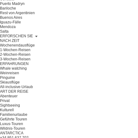
Puerto Madryn
Bariloche
Rest von Argentinien
Buenos Aires
Iguazu-Fälle
Mendoza
Salta
ERFORSCHEN SIE
NACH ZEIT
Wochenendausflüge
1-Wochen-Reisen
2-Wochen-Reisen
3-Wochen-Reisen
ERFAHRUNGEN
Whale watching
Weinreisen
Pinguine
Skiausflüge
All-inclusive-Urlaub
ART DER REISE
Abenteuer
Privat
Sightseeing
Kulturell
Familienurlaube
Geführte Touren
Luxus-Touren
Wildnis-Touren
ANTARCTICA
+34 951 637 702