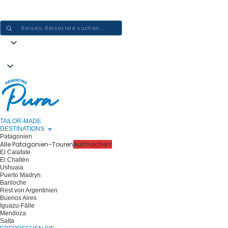
ARGENTINIEN-ERLEBNISSE GESTALTEN - EINE REISE NACH DER
ANDEREN
TAILOR-MADE
DESTINATIONS
Patagonien
Alle Patagonien-Touren
Aufmachen!
El Calafate
El Chaltén
Ushuaia
Puerto Madryn
Bariloche
Rest von Argentinien
Buenos Aires
Iguazu-Fälle
Mendoza
Salta