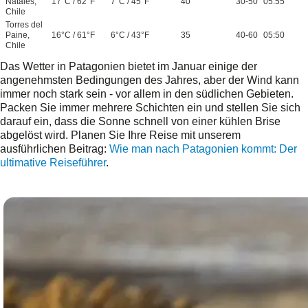
Natales,
17°C / 62°F
7°C / 45°F
40
30-50
05:55
Chile
Torres del
Paine,
16°C / 61°F
6°C / 43°F
35
40-60
05:50
Chile
Das Wetter in Patagonien bietet im Januar einige der
angenehmsten Bedingungen des Jahres, aber der Wind kann
immer noch stark sein - vor allem in den südlichen Gebieten.
Packen Sie immer mehrere Schichten ein und stellen Sie sich
darauf ein, dass die Sonne schnell von einer kühlen Brise
abgelöst wird. Planen Sie Ihre Reise mit unserem
ausführlichen Beitrag:
Wie man nach Patagonien kommt: Der
ultimative Reiseführer
.