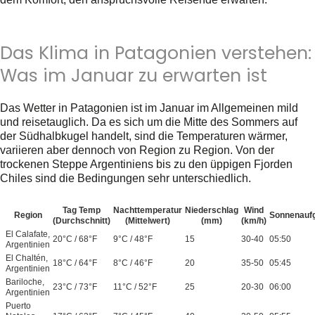
Das Klima in Patagonien verstehen:
Was im Januar zu erwarten ist
Das Wetter in Patagonien ist im Januar im Allgemeinen mild
und reisetauglich. Da es sich um die Mitte des Sommers auf
der Südhalbkugel handelt, sind die Temperaturen wärmer,
variieren aber dennoch von Region zu Region. Von der
trockenen Steppe Argentiniens bis zu den üppigen Fjorden
Chiles sind die Bedingungen sehr unterschiedlich.
Tag Temp
Nachttemperatur
Niederschlag
Wind
Region
Sonnenauf
(Durchschnitt)
(Mittelwert)
(mm)
(km/h)
El Calafate,
20°C / 68°F
9°C / 48°F
15
30-40
05:50
Argentinien
El Chaltén,
18°C / 64°F
8°C / 46°F
20
35-50
05:45
Argentinien
Bariloche,
23°C / 73°F
11°C / 52°F
25
20-30
06:00
Argentinien
Puerto