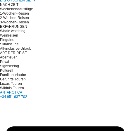
ERFORSCHEN SIE
NACH ZEIT
Wochenendausflüge
1-Wochen-Reisen
2-Wochen-Reisen
3-Wochen-Reisen
ERFAHRUNGEN
Whale watching
Weinreisen
Pinguine
Skiausflüge
All-inclusive-Urlaub
ART DER REISE
Abenteuer
Privat
Sightseeing
Kulturell
Familienurlaube
Geführte Touren
Luxus-Touren
Wildnis-Touren
ANTARCTICA
+34 951 637 702