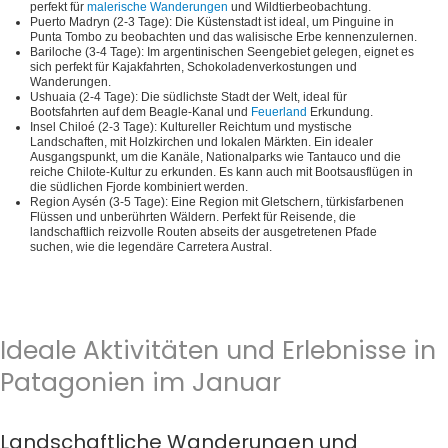
perfekt für
malerische Wanderungen
und Wildtierbeobachtung.
Puerto Madryn
(2-3 Tage): Die Küstenstadt ist ideal, um Pinguine in
Punta Tombo zu beobachten und das walisische Erbe kennenzulernen.
Bariloche
(3-4 Tage): Im argentinischen Seengebiet gelegen, eignet es
sich perfekt für Kajakfahrten, Schokoladenverkostungen und
Wanderungen.
Ushuaia
(2-4 Tage): Die südlichste Stadt der Welt, ideal für
Bootsfahrten auf dem Beagle-Kanal und
Feuerland
Erkundung.
Insel Chiloé
(2-3 Tage): Kultureller Reichtum und mystische
Landschaften, mit Holzkirchen und lokalen Märkten. Ein idealer
Ausgangspunkt, um die Kanäle, Nationalparks wie Tantauco und die
reiche Chilote-Kultur zu erkunden. Es kann auch mit Bootsausflügen in
die südlichen Fjorde kombiniert werden.
Region Aysén
(3-5 Tage): Eine Region mit Gletschern, türkisfarbenen
Flüssen und unberührten Wäldern. Perfekt für Reisende, die
landschaftlich reizvolle Routen abseits der ausgetretenen Pfade
suchen, wie die legendäre Carretera Austral.
Ideale Aktivitäten und Erlebnisse in
Patagonien im Januar
Landschaftliche Wanderungen und