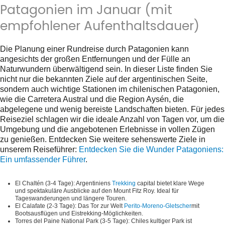
Patagonien im Januar (mit
empfohlener Aufenthaltsdauer)
Die Planung einer Rundreise durch Patagonien kann
angesichts der großen Entfernungen und der Fülle an
Naturwundern überwältigend sein. In dieser Liste finden Sie
nicht nur die bekannten Ziele auf der argentinischen Seite,
sondern auch wichtige Stationen im chilenischen Patagonien,
wie die Carretera Austral und die Region Aysén, die
abgelegene und wenig bereiste Landschaften bieten. Für jedes
Reiseziel schlagen wir die ideale Anzahl von Tagen vor, um die
Umgebung und die angebotenen Erlebnisse in vollen Zügen
zu genießen. Entdecken Sie weitere sehenswerte Ziele in
unserem Reiseführer:
Entdecken Sie die Wunder Patagoniens:
Ein umfassender Führer
.
El Chaltén
(3-4 Tage): Argentiniens
Trekking
capital bietet klare Wege
und spektakuläre Ausblicke auf den Mount Fitz Roy. Ideal für
Tageswanderungen und längere Touren.
El Calafate
(2-3 Tage): Das Tor zur Welt
Perito-Moreno-Gletscher
mit
Bootsausflügen und Eistrekking-Möglichkeiten.
Torres del Paine National Park
(3-5 Tage): Chiles kultiger Park ist