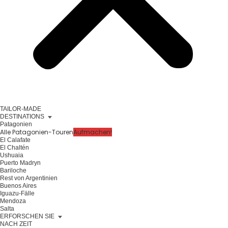
TAILOR-MADE
DESTINATIONS
Patagonien
Alle Patagonien-Touren
Aufmachen!
El Calafate
El Chaltén
Ushuaia
Puerto Madryn
Bariloche
Rest von Argentinien
Buenos Aires
Iguazu-Fälle
Mendoza
Salta
ERFORSCHEN SIE
NACH ZEIT