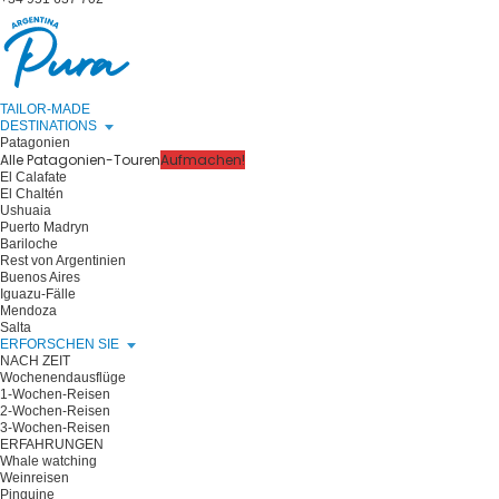
TAILOR-MADE
DESTINATIONS
Patagonien
Alle Patagonien-Touren
Aufmachen!
El Calafate
El Chaltén
Ushuaia
Puerto Madryn
Bariloche
Rest von Argentinien
Buenos Aires
Iguazu-Fälle
Mendoza
Salta
ERFORSCHEN SIE
NACH ZEIT
Wochenendausflüge
1-Wochen-Reisen
2-Wochen-Reisen
3-Wochen-Reisen
ERFAHRUNGEN
Whale watching
Weinreisen
Pinguine