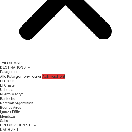
TAILOR-MADE
DESTINATIONS
Patagonien
Alle Patagonien-Touren
Aufmachen!
El Calafate
El Chaltén
Ushuaia
Puerto Madryn
Bariloche
Rest von Argentinien
Buenos Aires
Iguazu-Fälle
Mendoza
Salta
ERFORSCHEN SIE
NACH ZEIT