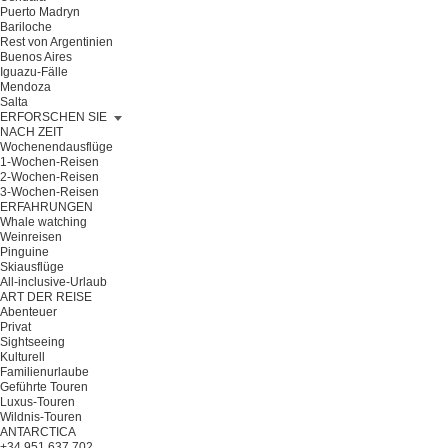
Puerto Madryn
Bariloche
Rest von Argentinien
Buenos Aires
Iguazu-Fälle
Mendoza
Salta
ERFORSCHEN SIE
NACH ZEIT
Wochenendausflüge
1-Wochen-Reisen
2-Wochen-Reisen
3-Wochen-Reisen
ERFAHRUNGEN
Whale watching
Weinreisen
Pinguine
Skiausflüge
All-inclusive-Urlaub
ART DER REISE
Abenteuer
Privat
Sightseeing
Kulturell
Familienurlaube
Geführte Touren
Luxus-Touren
Wildnis-Touren
ANTARCTICA
+34 951 637 702