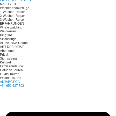
ERFORSCHEN SIE
NACH ZEIT
Wochenendausflüge
1-Wochen-Reisen
2-Wochen-Reisen
3-Wochen-Reisen
ERFAHRUNGEN
Whale watching
Weinreisen
Pinguine
Skiausflüge
All-inclusive-Urlaub
ART DER REISE
Abenteuer
Privat
Sightseeing
Kulturell
Familienurlaube
Geführte Touren
Luxus-Touren
Wildnis-Touren
ANTARCTICA
+34 951 637 702