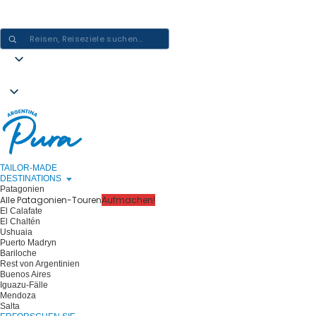
ARGENTINIEN-ERLEBNISSE GESTALTEN - EINE REISE NACH DER
ANDEREN
TAILOR-MADE
DESTINATIONS
Patagonien
Alle Patagonien-Touren
Aufmachen!
El Calafate
El Chaltén
Ushuaia
Puerto Madryn
Bariloche
Rest von Argentinien
Buenos Aires
Iguazu-Fälle
Mendoza
Salta