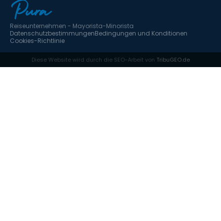
Reiseunternehmen - Mayorista-Minorista
Datenschutzbestimmungen
Bedingungen und Konditionen
Cookies-Richtlinie
Diese Website wird durch die SEO-Arbeit von
TribuGEO.de