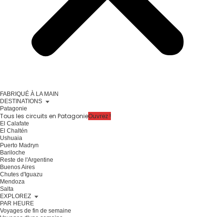
FABRIQUÉ À LA MAIN
DESTINATIONS
Patagonie
Tous les circuits en Patagonie
Ouvrez !
El Calafate
El Chaltén
Ushuaia
Puerto Madryn
Bariloche
Reste de l'Argentine
Buenos Aires
Chutes d'Iguazu
Mendoza
Salta
EXPLOREZ
PAR HEURE
Voyages de fin de semaine