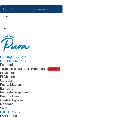
CRÉER DES EXPÉRIENCES EN ARGENTINE - UN VOYAGE À LA FOIS
FABRIQUÉ À LA MAIN
DESTINATIONS
Patagonie
Tous les circuits en Patagonie
Ouvrez !
El Calafate
El Chaltén
Ushuaia
Puerto Madryn
Bariloche
Reste de l'Argentine
Buenos Aires
Chutes d'Iguazu
Mendoza
Salta
EXPLOREZ
PAR HEURE