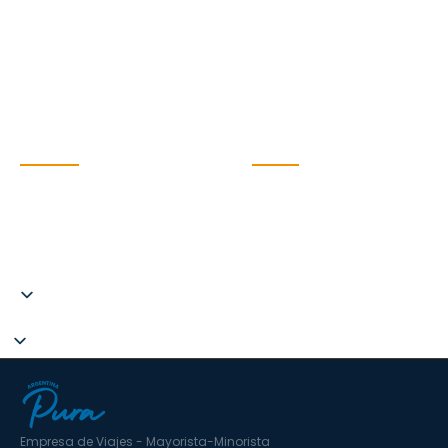
Chutes d'Iguazú
FAQs
Mendoza
À propos de
Salta
Durabilité
Patagonie
Voyages à thème
Antarctique
Guide de voyage
Blog
CONTACT
SOCIAL
Argentina Pura SL. CIF
B67787275
C.I.AN 297593-3
hola@argentinapura.com
+34 951 637 702
Empresa de Viajes - Mayorista-Minorista