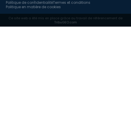
Politique de confidentialité
Termes et conditions
Politique en matière de cookies
Ce site web a été mis en place grâce au travail de référencement de
TribuGEO.com