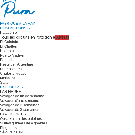
FABRIQUÉ À LA MAIN
DESTINATIONS
Patagonie
Tous les circuits en Patagonie
Ouvrez !
El Calafate
El Chaltén
Ushuaia
Puerto Madryn
Bariloche
Reste de l'Argentine
Buenos Aires
Chutes d'Iguazu
Mendoza
Salta
EXPLOREZ
PAR HEURE
Voyages de fin de semaine
Voyages d'une semaine
Voyages de 2 semaines
Voyages de 3 semaines
EXPÉRIENCES
Observation des baleines
Visites guidées de vignobles
Pingouins
Séjours de ski