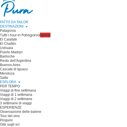
FATTO DA TAILOR
DESTINAZIONI
Patagonia
Tutti i tour in Patagonia
Aprire!
El Calafate
El Chaltén
Ushuaia
Puerto Madryn
Bariloche
Resto dell'Argentina
Buenos Aires
Cascate di Iguazu
Mendoza
Salta
ESPLORA
PER TEMPO
Viaggi di fine settimana
Viaggi di 1 settimana
Viaggi di 2 settimane
3 settimane di viaggi
ESPERIENZE
Osservazione delle balene
Tour del vino
Pinguini
Gite sugli sci