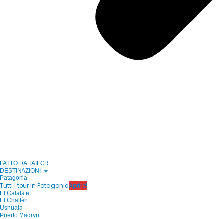
FATTO DA TAILOR
DESTINAZIONI
Patagonia
Tutti i tour in Patagonia
Aprire!
El Calafate
El Chaltén
Ushuaia
Puerto Madryn