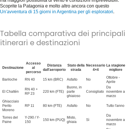
ma maggiori possibilità di vento e condizioni imprevedibili.
Scoprite la Patagonia e molto altro ancora con questo
Un'avventura di 15 giorni in Argentina per gli esploratori
.
Tabella comparativa dei principali
itinerari e destinazioni
Accesso
Distanza
Stato della
Necessario
La stagione
Destinazione
al
dall'aeroporto
strada
4×4
migliore
percorso
Ottobre -
Bariloche
RN 40
15 km (BRC)
Asfalto
No
Aprile
Buono, in
Da
RN 40 +
El Chaltén
220 km (FTE)
parte
Consigliato
novembre a
RP 23
ghiaioso
marzo
Ghiacciaio
Perito
RP 11
80 km (FTE)
Asfalto
No
Tutto l'anno
Moreno
Da
Torres del
Y-290 / Y-
Misto,
150 km (PUQ)
Sì
novembre a
Paine
150
ghiaia
marzo