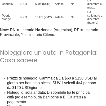
Da
Ushuaia
RN 3
5 km (USH)
Asfalto
No
dicembre a
marzo
Da
Puerto
settembre a
RN 3
10 km (PMY)
Asfalto
No
Madryn
dicembre
(balene)
Note:
RN = Itinerario Nazionale (Argentina), RP = Itinerario
Provinciale, Y = Itinerario Cileno.
Noleggiare un'auto in Patagonia:
Cosa sapere
Prezzi di noleggio
: Gamma da
Da $60 a $150 USD al
giorno
per berline o piccoli SUV. I veicoli 4×4 partono
da
$120 USD/giorno
.
Noleggi di sola andata
: Disponibile tra le principali
città (ad esempio, da Bariloche a El Calafate) a
pagamento.