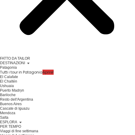
FATTO DA TAILOR
DESTINAZIONI
Patagonia
Tutti i tour in Patagonia
Aprire!
El Calafate
El Chaltén
Ushuaia
Puerto Madryn
Bariloche
Resto dell'Argentina
Buenos Aires
Cascate di Iguazu
Mendoza
Salta
ESPLORA
PER TEMPO
Viaggi di fine settimana