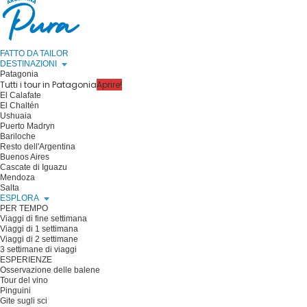
FATTO DA TAILOR
DESTINAZIONI
Patagonia
Tutti i tour in Patagonia
Aprire!
El Calafate
El Chaltén
Ushuaia
Puerto Madryn
Bariloche
Resto dell'Argentina
Buenos Aires
Cascate di Iguazu
Mendoza
Salta
ESPLORA
PER TEMPO
Viaggi di fine settimana
Viaggi di 1 settimana
Viaggi di 2 settimane
3 settimane di viaggi
ESPERIENZE
Osservazione delle balene
Tour del vino
Pinguini
Gite sugli sci