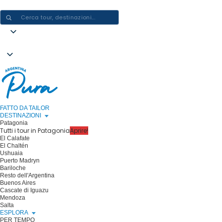
CREARE ESPERIENZE IN ARGENTINA - UN VIAGGIO ALLA VOLTA
FATTO DA TAILOR
DESTINAZIONI
Patagonia
Tutti i tour in Patagonia
Aprire!
El Calafate
El Chaltén
Ushuaia
Puerto Madryn
Bariloche
Resto dell'Argentina
Buenos Aires
Cascate di Iguazu
Mendoza
Salta
ESPLORA
PER TEMPO