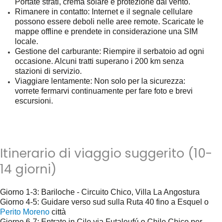
Portate strati, crema solare e protezione dal vento.
Rimanere in contatto
: Internet e il segnale cellulare
possono essere deboli nelle aree remote. Scaricate le
mappe offline e prendete in considerazione una SIM
locale.
Gestione del carburante
: Riempire il serbatoio ad ogni
occasione. Alcuni tratti superano i 200 km senza
stazioni di servizio.
Viaggiare lentamente
: Non solo per la sicurezza:
vorrete fermarvi continuamente per fare foto e brevi
escursioni.
Itinerario di viaggio suggerito (10-
14 giorni)
Giorno 1-3
: Bariloche - Circuito Chico, Villa La Angostura
Giorno 4-5
: Guidare verso sud sulla Ruta 40 fino a Esquel o
Perito Moreno
città
Giorno 6-7
: Entrate in Cile via Futaleufú o Chile Chico per