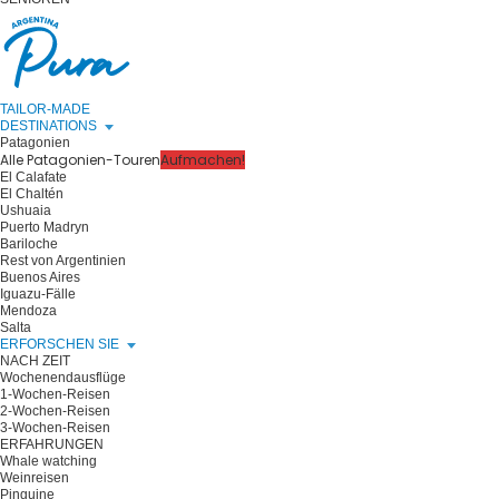
TAILOR-MADE
DESTINATIONS
Patagonien
Alle Patagonien-Touren
Aufmachen!
El Calafate
El Chaltén
Ushuaia
Puerto Madryn
Bariloche
Rest von Argentinien
Buenos Aires
Iguazu-Fälle
Mendoza
Salta
ERFORSCHEN SIE
NACH ZEIT
Wochenendausflüge
1-Wochen-Reisen
2-Wochen-Reisen
3-Wochen-Reisen
ERFAHRUNGEN
Whale watching
Weinreisen
Pinguine