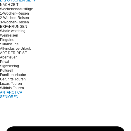
ERFORSCHEN SIE
NACH ZEIT
Wochenendausflüge
1-Wochen-Reisen
2-Wochen-Reisen
3-Wochen-Reisen
ERFAHRUNGEN
Whale watching
Weinreisen
Pinguine
Skiausflüge
All-inclusive-Urlaub
ART DER REISE
Abenteuer
Privat
Sightseeing
Kulturell
Familienurlaube
Geführte Touren
Luxus-Touren
Wildnis-Touren
ANTARCTICA
SENIOREN