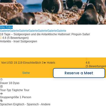
Alle Fotos
Galerie
Galerie
Galerie
Galerie
Galerie
Galerie
Galerie
18 Tage – Südgeorgien und die Antarktische Halbinsel: Pinguin-Safari
4.6
(5 Bewertungen)
Antarktis - Insel Südgeorgien
Von:
USD 19.119
Einschließlich 3★ Hotels
4.6
(5 Bewertungen
Reserve a Meet
Siehe
Dauer
18 Dyas
Tour-Typ
Tägliche Tour
Gruppengröße
1 Person
Sprachen
Englisch - Spanisch - Andere