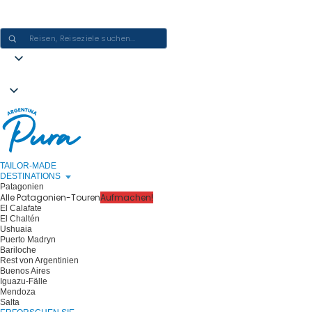
ARGENTINIEN-ERLEBNISSE GESTALTEN - EINE REISE NACH DER
ANDEREN
TAILOR-MADE
DESTINATIONS
Patagonien
Alle Patagonien-Touren
Aufmachen!
El Calafate
El Chaltén
Ushuaia
Puerto Madryn
Bariloche
Rest von Argentinien
Buenos Aires
Iguazu-Fälle
Mendoza
Salta