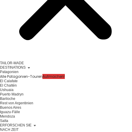
TAILOR-MADE
DESTINATIONS
Patagonien
Alle Patagonien-Touren
Aufmachen!
El Calafate
El Chaltén
Ushuaia
Puerto Madryn
Bariloche
Rest von Argentinien
Buenos Aires
Iguazu-Fälle
Mendoza
Salta
ERFORSCHEN SIE
NACH ZEIT