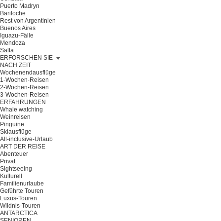
Puerto Madryn
Bariloche
Rest von Argentinien
Buenos Aires
Iguazu-Fälle
Mendoza
Salta
ERFORSCHEN SIE
NACH ZEIT
Wochenendausflüge
1-Wochen-Reisen
2-Wochen-Reisen
3-Wochen-Reisen
ERFAHRUNGEN
Whale watching
Weinreisen
Pinguine
Skiausflüge
All-inclusive-Urlaub
ART DER REISE
Abenteuer
Privat
Sightseeing
Kulturell
Familienurlaube
Geführte Touren
Luxus-Touren
Wildnis-Touren
ANTARCTICA
SENIOREN