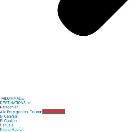
TAILOR-MADE
DESTINATIONS
Patagonien
Alle Patagonien-Touren
Aufmachen!
El Calafate
El Chaltén
Ushuaia
Puerto Madryn