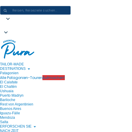
ARGENTINIEN-ERLEBNISSE GESTALTEN - EINE REISE NACH DER AN
TAILOR-MADE
DESTINATIONS
Patagonien
Alle Patagonien-Touren
Aufmachen!
El Calafate
El Chaltén
Ushuaia
Puerto Madryn
Bariloche
Rest von Argentinien
Buenos Aires
Iguazu-Fälle
Mendoza
Salta
ERFORSCHEN SIE
NACH ZEIT