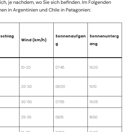
lich, je nachdem, wo Sie sich befinden. Im Folgenden
en in Argentinien und Chile in Patagonien:
rschlag
Sonnenaufgan
Sonnenunterg
Wind (km/h)
g
ang
10-20
07:45
19:20
20-30
08:00
19:10
30-50
07:55
19:05
25-35
08:15
18:50