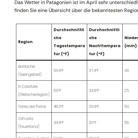
Das Wetter in Patagonien ist im April sehr unterschied
finden Sie eine Übersicht über die bekanntesten Region
Durchschnittli
Durchschnittli
che
che
Niede
Region
Tagestempera
Nachttempera
(mm)
tur (°F)
tur (°F)
Bariloche
53.6°F
37.4°F
40
(Seengebiet)
El Calafate
50°F
33.8°F
25
(Gletscherregion)
Torres del Paine
48.2°F
35.6°F
50
Ushuaia
44.6°F
32°F
55
(Feuerland)