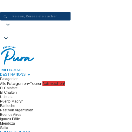
ARGENTINIEN-ERLEBNISSE GESTALTEN - EINE REISE NACH DER
ANDEREN
TAILOR-MADE
DESTINATIONS
Patagonien
Alle Patagonien-Touren
Aufmachen!
El Calafate
El Chaltén
Ushuaia
Puerto Madryn
Bariloche
Rest von Argentinien
Buenos Aires
Iguazu-Fälle
Mendoza
Salta