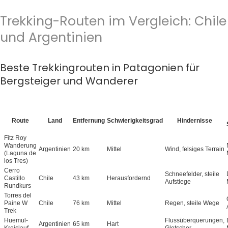
Trekking-Routen im Vergleich: Chile
und Argentinien
Beste Trekkingrouten in Patagonien für
Bergsteiger und Wanderer
Route
Land
Entfernung
Schwierigkeitsgrad
Hindernisse
Fitz Roy
Wanderung
Argentinien
20 km
Mittel
Wind, felsiges Terrain
(Laguna de
los Tres)
Cerro
Schneefelder, steile
Castillo
Chile
43 km
Herausfordernd
Aufstiege
Rundkurs
Torres del
Paine W
Chile
76 km
Mittel
Regen, steile Wege
Trek
Huemul-
Flussüberquerungen,
Argentinien
65 km
Hart