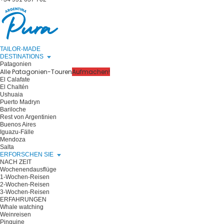
TAILOR-MADE
DESTINATIONS
Patagonien
Alle Patagonien-Touren
Aufmachen!
El Calafate
El Chaltén
Ushuaia
Puerto Madryn
Bariloche
Rest von Argentinien
Buenos Aires
Iguazu-Fälle
Mendoza
Salta
ERFORSCHEN SIE
NACH ZEIT
Wochenendausflüge
1-Wochen-Reisen
2-Wochen-Reisen
3-Wochen-Reisen
ERFAHRUNGEN
Whale watching
Weinreisen
Pinguine