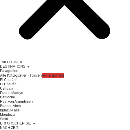
TAILOR-MADE
DESTINATIONS
Patagonien
Alle Patagonien-Touren
Aufmachen!
El Calafate
El Chaltén
Ushuaia
Puerto Madryn
Bariloche
Rest von Argentinien
Buenos Aires
Iguazu-Fälle
Mendoza
Salta
ERFORSCHEN SIE
NACH ZEIT