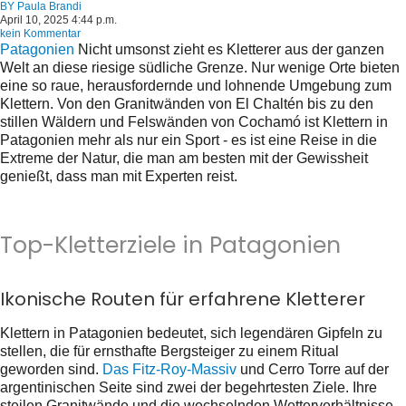
BY
Paula Brandi
April 10, 2025 4:44 p.m.
kein Kommentar
Patagonien
Nicht umsonst zieht es Kletterer aus der ganzen
Welt an diese riesige südliche Grenze. Nur wenige Orte bieten
eine so raue, herausfordernde und lohnende Umgebung zum
Klettern. Von den Granitwänden von El Chaltén bis zu den
stillen Wäldern und Felswänden von Cochamó ist Klettern in
Patagonien mehr als nur ein Sport - es ist eine Reise in die
Extreme der Natur, die man am besten mit der Gewissheit
genießt, dass man mit Experten reist.
Top-Kletterziele in Patagonien
Ikonische Routen für erfahrene Kletterer
Klettern in Patagonien bedeutet, sich legendären Gipfeln zu
stellen, die für ernsthafte Bergsteiger zu einem Ritual
geworden sind.
Das Fitz-Roy-Massiv
und Cerro Torre auf der
argentinischen Seite sind zwei der begehrtesten Ziele. Ihre
steilen Granitwände und die wechselnden Wetterverhältnisse