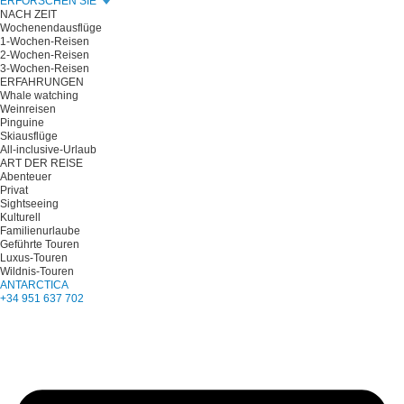
ERFORSCHEN SIE
NACH ZEIT
Wochenendausflüge
1-Wochen-Reisen
2-Wochen-Reisen
3-Wochen-Reisen
ERFAHRUNGEN
Whale watching
Weinreisen
Pinguine
Skiausflüge
All-inclusive-Urlaub
ART DER REISE
Abenteuer
Privat
Sightseeing
Kulturell
Familienurlaube
Geführte Touren
Luxus-Touren
Wildnis-Touren
ANTARCTICA
+34 951 637 702