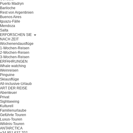
Puerto Madryn
Bariloche
Rest von Argentinien
Buenos Aires
Iguazu-Fälle
Mendoza
Salta
ERFORSCHEN SIE
NACH ZEIT
Wochenendausflüge
1-Wochen-Reisen
2-Wochen-Reisen
3-Wochen-Reisen
ERFAHRUNGEN
Whale watching
Weinreisen
Pinguine
Skiausflüge
All-inclusive-Urlaub
ART DER REISE
Abenteuer
Privat
Sightseeing
Kulturell
Familienurlaube
Geführte Touren
Luxus-Touren
Wildnis-Touren
ANTARCTICA
+34 951 637 702