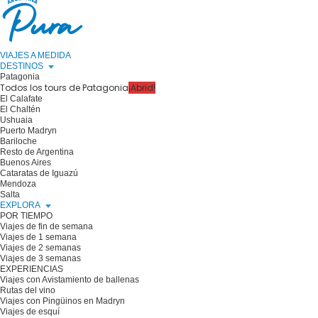
VIAJES A MEDIDA
DESTINOS
Patagonia
Todos los tours de Patagonia
¡Abrid!
El Calafate
El Chaltén
Ushuaia
Puerto Madryn
Bariloche
Resto de Argentina
Buenos Aires
Cataratas de Iguazú
Mendoza
Salta
EXPLORA
POR TIEMPO
Viajes de fin de semana
Viajes de 1 semana
Viajes de 2 semanas
Viajes de 3 semanas
EXPERIENCIAS
Viajes con Avistamiento de ballenas
Rutas del vino
Viajes con Pingüinos en Madryn
Viajes de esquí