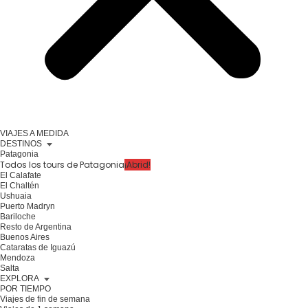
VIAJES A MEDIDA
DESTINOS
Patagonia
Todos los tours de Patagonia
¡Abrid!
El Calafate
El Chaltén
Ushuaia
Puerto Madryn
Bariloche
Resto de Argentina
Buenos Aires
Cataratas de Iguazú
Mendoza
Salta
EXPLORA
POR TIEMPO
Viajes de fin de semana