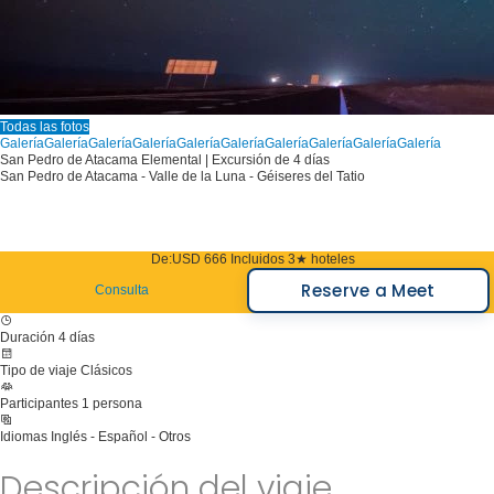
Todas las fotos
Galería
Galería
Galería
Galería
Galería
Galería
Galería
Galería
Galería
Galería
San Pedro de Atacama Elemental | Excursión de 4 días
San Pedro de Atacama - Valle de la Luna - Géiseres del Tatio
De:
USD 666
Incluidos 3★ hoteles
Reserve a Meet
Consulta
Duración
4 días
Tipo de viaje
Clásicos
Participantes
1 persona
Idiomas
Inglés - Español - Otros
Descripción del viaje