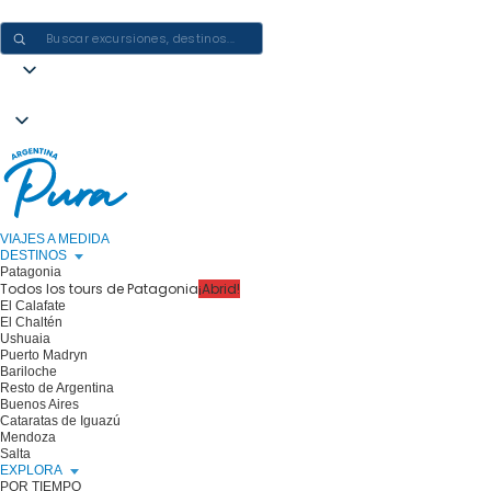
CREAR EXPERIENCIAS EN ARGENTINA: UN VIAJE CADA VEZ
VIAJES A MEDIDA
DESTINOS
Patagonia
Todos los tours de Patagonia
¡Abrid!
El Calafate
El Chaltén
Ushuaia
Puerto Madryn
Bariloche
Resto de Argentina
Buenos Aires
Cataratas de Iguazú
Mendoza
Salta
EXPLORA
POR TIEMPO