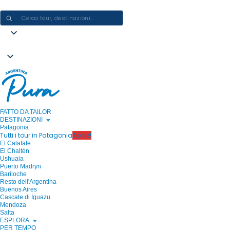
CREARE ESPERIENZE IN ARGENTINA - UN VIAGGIO ALLA VOLTA
FATTO DA TAILOR
DESTINAZIONI
Patagonia
Tutti i tour in Patagonia
Aprire!
El Calafate
El Chaltén
Ushuaia
Puerto Madryn
Bariloche
Resto dell'Argentina
Buenos Aires
Cascate di Iguazu
Mendoza
Salta
ESPLORA
PER TEMPO