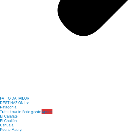
FATTO DA TAILOR
DESTINAZIONI
Patagonia
Tutti i tour in Patagonia
Aprire!
El Calafate
El Chaltén
Ushuaia
Puerto Madryn