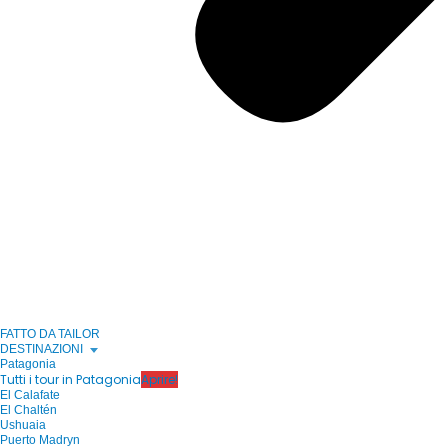
FATTO DA TAILOR
DESTINAZIONI
Patagonia
Tutti i tour in Patagonia
Aprire!
El Calafate
El Chaltén
Ushuaia
Puerto Madryn