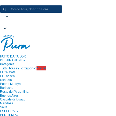
CREARE ESPERIENZE IN ARGENTINA - UN VIAGGIO ALLA VOLTA
FATTO DA TAILOR
DESTINAZIONI
Patagonia
Tutti i tour in Patagonia
Aprire!
El Calafate
El Chaltén
Ushuaia
Puerto Madryn
Bariloche
Resto dell'Argentina
Buenos Aires
Cascate di Iguazu
Mendoza
Salta
ESPLORA
PER TEMPO