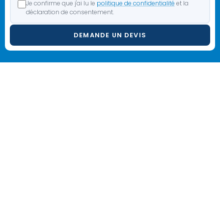
Je confirme que j'ai lu le
politique de confidentialité
et la
déclaration de consentement.
DEMANDE UN DEVIS
L'Antarctique aujourd'hui
L'Antarctique a une histoire fascinante qui s'étend sur des
millions d'années. Les fossiles et les preuves géologiques
suggèrent que l'Antarctique était autrefois beaucoup plus
chaud et plus hospitalier pour la vie qu'il ne l'est
aujourd'hui. Il y a environ 50 millions d'années, le continent
faisait partie d'un supercontinent appelé Gondwana, qui