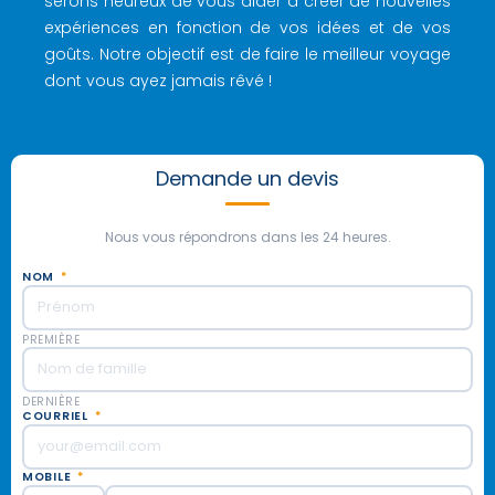
serons heureux de vous aider à créer de nouvelles
expériences en fonction de vos idées et de vos
goûts. Notre objectif est de faire le meilleur voyage
dont vous ayez jamais rêvé !
Demande un devis
Nous vous répondrons dans les 24 heures.
NOM
*
PREMIÈRE
DERNIÈRE
COURRIEL
*
MOBILE
*