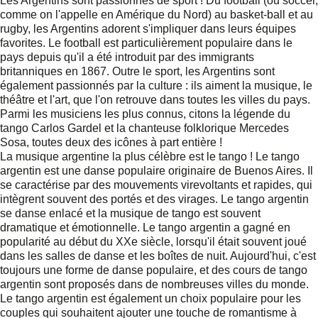
Les Argentins sont passionnés de sport ! Du football (ou soccer,
comme on l'appelle en Amérique du Nord) au basket-ball et au
rugby, les Argentins adorent s'impliquer dans leurs équipes
favorites. Le football est particulièrement populaire dans le
pays depuis qu'il a été introduit par des immigrants
britanniques en 1867. Outre le sport, les Argentins sont
également passionnés par la culture : ils aiment la musique, le
théâtre et l'art, que l'on retrouve dans toutes les villes du pays.
Parmi les musiciens les plus connus, citons la légende du
tango Carlos Gardel et la chanteuse folklorique Mercedes
Sosa, toutes deux des icônes à part entière !
La musique argentine la plus célèbre est le tango ! Le tango
argentin est une danse populaire originaire de Buenos Aires. Il
se caractérise par des mouvements virevoltants et rapides, qui
intègrent souvent des portés et des virages. Le tango argentin
se danse enlacé et la musique de tango est souvent
dramatique et émotionnelle. Le tango argentin a gagné en
popularité au début du XXe siècle, lorsqu'il était souvent joué
dans les salles de danse et les boîtes de nuit. Aujourd'hui, c'est
toujours une forme de danse populaire, et des cours de tango
argentin sont proposés dans de nombreuses villes du monde.
Le tango argentin est également un choix populaire pour les
couples qui souhaitent ajouter une touche de romantisme à