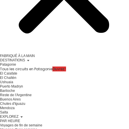
FABRIQUÉ À LA MAIN
DESTINATIONS
Patagonie
Tous les circuits en Patagonie
Ouvrez !
El Calafate
El Chaltén
Ushuaia
Puerto Madryn
Bariloche
Reste de l'Argentine
Buenos Aires
Chutes d'Iguazu
Mendoza
Salta
EXPLOREZ
PAR HEURE
Voyages de fin de semaine