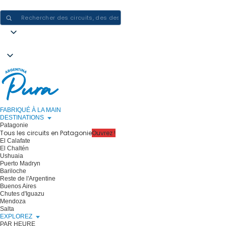
CRÉER DES EXPÉRIENCES EN ARGENTINE - UN VOYAGE À LA FOIS
FABRIQUÉ À LA MAIN
DESTINATIONS
Patagonie
Tous les circuits en Patagonie
Ouvrez !
El Calafate
El Chaltén
Ushuaia
Puerto Madryn
Bariloche
Reste de l'Argentine
Buenos Aires
Chutes d'Iguazu
Mendoza
Salta
EXPLOREZ
PAR HEURE