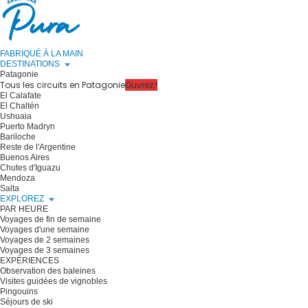
FABRIQUÉ À LA MAIN
DESTINATIONS
Patagonie
Tous les circuits en Patagonie
Ouvrez !
El Calafate
El Chaltén
Ushuaia
Puerto Madryn
Bariloche
Reste de l'Argentine
Buenos Aires
Chutes d'Iguazu
Mendoza
Salta
EXPLOREZ
PAR HEURE
Voyages de fin de semaine
Voyages d'une semaine
Voyages de 2 semaines
Voyages de 3 semaines
EXPÉRIENCES
Observation des baleines
Visites guidées de vignobles
Pingouins
Séjours de ski