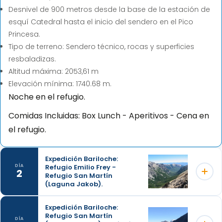
Desnivel de 900 metros desde la base de la estación de
esquí Catedral hasta el inicio del sendero en el Pico
Princesa.
Tipo de terreno: Sendero técnico, rocas y superficies
resbaladizas.
Altitud máxima: 2053,61 m
Elevación mínima: 1740.68 m.
Noche en el refugio.
Comidas Incluidas: Box Lunch - Aperitivos - Cena en
el refugio.
Expedición Bariloche:
Refugio Emilio Frey -
DÍA
2
Refugio San Martín
(Laguna Jakob).
Expedición Bariloche:
Refugio San Martín
Después del desayuno, comenzamos el ascenso
DÍA