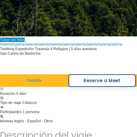
Todas las fotos
Galería
Galería
Galería
Galería
Galería
Galería
Galería
Galería
Galería
Galería
Trekking Expedición Travesía 4 Refugios | 5 días aventura
San Carlos de Bariloche
Reserve a Meet
Consulta
Duración
5 días
Tipo de viaje
Clásicos
Participantes
1 persona
Idiomas
Inglés - Español - Otros
Descripción del viaje