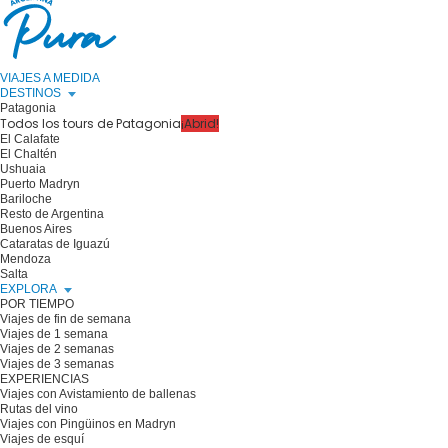
VIAJES A MEDIDA
DESTINOS
Patagonia
Todos los tours de Patagonia
¡Abrid!
El Calafate
El Chaltén
Ushuaia
Puerto Madryn
Bariloche
Resto de Argentina
Buenos Aires
Cataratas de Iguazú
Mendoza
Salta
EXPLORA
POR TIEMPO
Viajes de fin de semana
Viajes de 1 semana
Viajes de 2 semanas
Viajes de 3 semanas
EXPERIENCIAS
Viajes con Avistamiento de ballenas
Rutas del vino
Viajes con Pingüinos en Madryn
Viajes de esquí