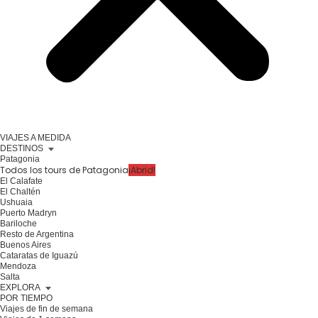
VIAJES A MEDIDA
DESTINOS
Patagonia
Todos los tours de Patagonia
¡Abrid!
El Calafate
El Chaltén
Ushuaia
Puerto Madryn
Bariloche
Resto de Argentina
Buenos Aires
Cataratas de Iguazú
Mendoza
Salta
EXPLORA
POR TIEMPO
Viajes de fin de semana