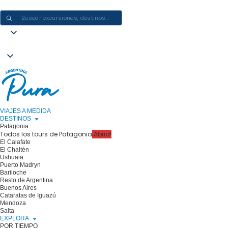
CREAR EXPERIENCIAS EN ARGENTINA: UN VIAJE CADA VEZ
VIAJES A MEDIDA
DESTINOS
Patagonia
Todos los tours de Patagonia
¡Abrid!
El Calafate
El Chaltén
Ushuaia
Puerto Madryn
Bariloche
Resto de Argentina
Buenos Aires
Cataratas de Iguazú
Mendoza
Salta
EXPLORA
POR TIEMPO