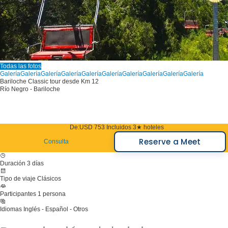
Todas las fotos
Galería
Galería
Galería
Galería
Galería
Galería
Galería
Galería
Galería
Galería
Bariloche Classic tour desde Km 12
Río Negro - Bariloche
De:
USD 753
Incluidos 3★ hoteles
Reserve a Meet
Consulta
Duración
3 días
Tipo de viaje
Clásicos
Participantes
1 persona
Idiomas
Inglés - Español - Otros