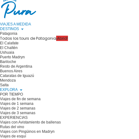
VIAJES A MEDIDA
DESTINOS
Patagonia
Todos los tours de Patagonia
¡Abrid!
El Calafate
El Chaltén
Ushuaia
Puerto Madryn
Bariloche
Resto de Argentina
Buenos Aires
Cataratas de Iguazú
Mendoza
Salta
EXPLORA
POR TIEMPO
Viajes de fin de semana
Viajes de 1 semana
Viajes de 2 semanas
Viajes de 3 semanas
EXPERIENCIAS
Viajes con Avistamiento de ballenas
Rutas del vino
Viajes con Pingüinos en Madryn
Viajes de esquí