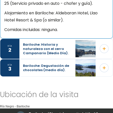
25 (Servicio privado en auto - chofer y guía).
Alojamiento en Bariloche: Aldebaran Hotel, Llao
Hotel Resort & Spa (o similar).
Comidas incluidas: ninguna.
Bariloche: Historia y
DÍA
2
naturaleza con el cerro
Campanario (Medio Día).
Bariloche: Degustación de
DÍA
3
chocolates (medio día).
Su excursión recorre el circuito más clásico de San
Carlos de Bariloche de una forma activa y divertida.
Mientras visitamos impresionantes miradores de la
La propuesta es compartir la pasión por este
zona, como el Cerro Campanario y el Hotel Llao-
Ubicación de la visita
producto tradicional de Bariloche en una actividad
Llao, el guía nos explicará cómo este pequeño
diferente para disfrutar con amigos, en familia o en
pueblo de montaña ha llegado a convertirse en una
Río Negro - Bariloche
grupo. VanWynsberghe o "La Chocolaterie" le ofrece