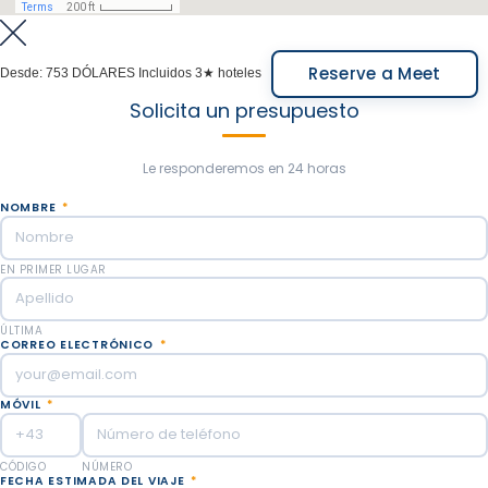
mundo y después degustaremos esos chocolates de
origen para conocer las variedades de aromas y
Reserve a Meet
sabores.
Desde:
753 DÓLARES
Incluidos 3★ hoteles
Solicita un presupuesto
Al final de la experiencia, te llevaremos al
aeropuerto local de Bariloche (Servicio de coche
Le responderemos en 24 horas
privado - sólo conductor).
NOMBRE
*
Comidas incluidas: Desayuno.
EN PRIMER LUGAR
ÚLTIMA
CORREO ELECTRÓNICO
*
MÓVIL
*
CÓDIGO
NÚMERO
FECHA ESTIMADA DEL VIAJE
*