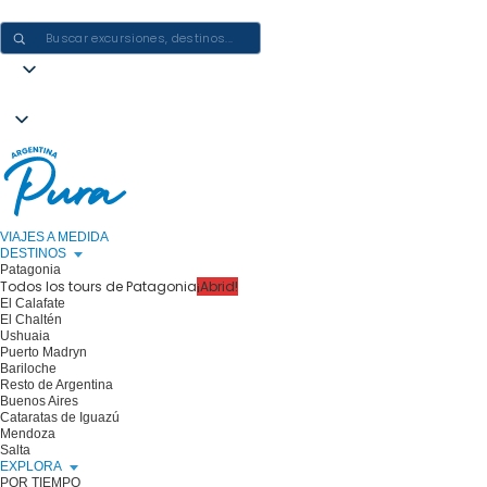
CREAR EXPERIENCIAS EN ARGENTINA: UN VIAJE CADA VEZ
VIAJES A MEDIDA
DESTINOS
Patagonia
Todos los tours de Patagonia
¡Abrid!
El Calafate
El Chaltén
Ushuaia
Puerto Madryn
Bariloche
Resto de Argentina
Buenos Aires
Cataratas de Iguazú
Mendoza
Salta
EXPLORA
POR TIEMPO