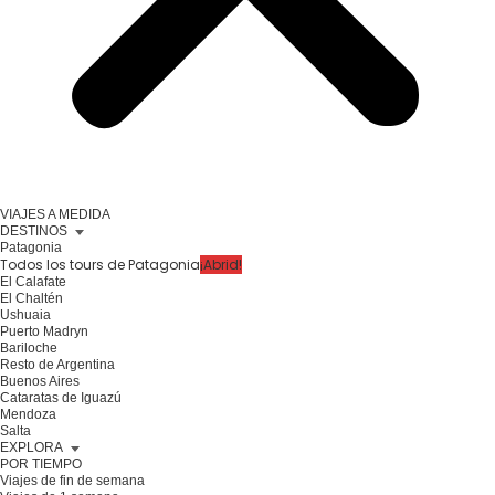
VIAJES A MEDIDA
DESTINOS
Patagonia
Todos los tours de Patagonia
¡Abrid!
El Calafate
El Chaltén
Ushuaia
Puerto Madryn
Bariloche
Resto de Argentina
Buenos Aires
Cataratas de Iguazú
Mendoza
Salta
EXPLORA
POR TIEMPO
Viajes de fin de semana