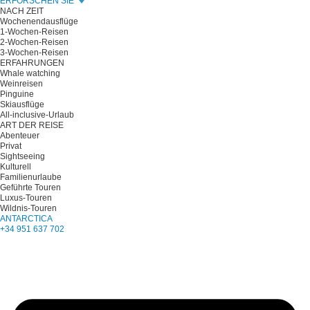
ERFORSCHEN SIE
NACH ZEIT
Wochenendausflüge
1-Wochen-Reisen
2-Wochen-Reisen
3-Wochen-Reisen
ERFAHRUNGEN
Whale watching
Weinreisen
Pinguine
Skiausflüge
All-inclusive-Urlaub
ART DER REISE
Abenteuer
Privat
Sightseeing
Kulturell
Familienurlaube
Geführte Touren
Luxus-Touren
Wildnis-Touren
ANTARCTICA
+34 951 637 702