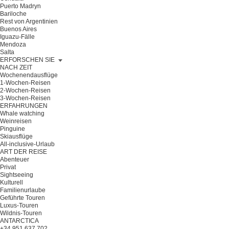
Puerto Madryn
Bariloche
Rest von Argentinien
Buenos Aires
Iguazu-Fälle
Mendoza
Salta
ERFORSCHEN SIE
NACH ZEIT
Wochenendausflüge
1-Wochen-Reisen
2-Wochen-Reisen
3-Wochen-Reisen
ERFAHRUNGEN
Whale watching
Weinreisen
Pinguine
Skiausflüge
All-inclusive-Urlaub
ART DER REISE
Abenteuer
Privat
Sightseeing
Kulturell
Familienurlaube
Geführte Touren
Luxus-Touren
Wildnis-Touren
ANTARCTICA
+34 951 637 702