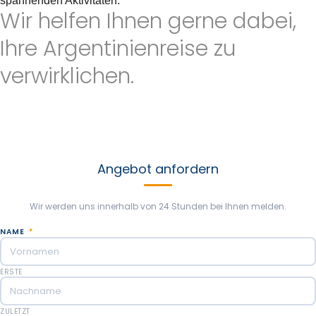
spannenden Aktivitäten.
Wir helfen Ihnen gerne dabei,
Ihre Argentinienreise zu
verwirklichen.
Schicken Sie uns so viele Informationen wie möglich, um Ihre
Argentinienreise individuell zu gestalten. Wir helfen Ihnen
gerne, neue Erlebnisse zu schaffen, die auf Ihren Gedanken
und Vorlieben basieren. Unser Ziel ist es, die beste Reise zu
machen, von der Sie je geträumt haben!
Angebot anfordern
Wir werden uns innerhalb von 24 Stunden bei Ihnen melden.
NAME
*
ERSTE
ZULETZT