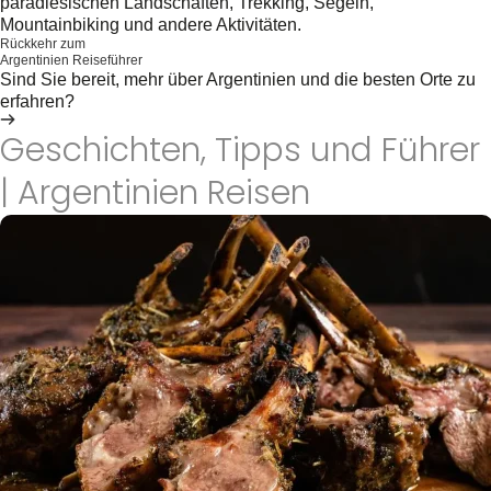
paradiesischen Landschaften, Trekking, Segeln,
Mountainbiking und andere Aktivitäten.
Rückkehr zum
Argentinien Reiseführer
Sind Sie bereit, mehr über Argentinien und die besten Orte zu
erfahren?
Jetzt zum Leitfaden gehen
Geschichten, Tipps und Führer
| Argentinien Reisen