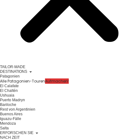
TAILOR-MADE
DESTINATIONS
Patagonien
Alle Patagonien-Touren
Aufmachen!
El Calafate
El Chaltén
Ushuaia
Puerto Madryn
Bariloche
Rest von Argentinien
Buenos Aires
Iguazu-Fälle
Mendoza
Salta
ERFORSCHEN SIE
NACH ZEIT