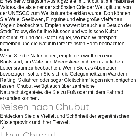
Eines der wichtigsten Ausflugsziele in Chubut ist die Halbinsel
Valdes, die als einer der schönsten Orte der Welt gilt und von
der UNESCO zum Weltkulturerbe erklärt wurde. Dort können
Sie Wale, Seelöwen, Pinguine und eine große Vielfalt an
Vögeln beobachten. Empfehlenswert ist auch ein Besuch der
Stadt Trelew, die für ihre Museen und walisische Kultur
bekannt ist, und der Stadt Esquel, wo man Wintersport
betreiben und die Natur in ihrer reinsten Form beobachten
kann.
Wenn Sie die Natur lieben, empfehlen wir Ihnen eine
Bootsfahrt, um Wale und Meerestiere in ihrem natürlichen
Lebensraum zu beobachten. Wenn Sie das Abenteuer
bevorzugen, sollten Sie sich die Gelegenheit zum Wandern,
Rafting, Skifahren oder sogar Gleitschirmfliegen nicht entgehen
lassen. Chubut verfügt auch über zahlreiche
Naturschutzgebiete, die Sie zu Fuß oder mit dem Fahrrad
erkunden können.
Reisen nach Chubut
Entdecken Sie die Vielfalt und Schönheit der argentinischen
Küstenprovinz und ihrer Tierwelt.
Siehe Touren in Chubut
Über Chubut