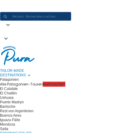
ARGENTINIEN-ERLEBNISSE GESTALTEN - EINE REISE NACH DER
ANDEREN
TAILOR-MADE
DESTINATIONS
Patagonien
Alle Patagonien-Touren
Aufmachen!
El Calafate
El Chaltén
Ushuaia
Puerto Madryn
Bariloche
Rest von Argentinien
Buenos Aires
Iguazu-Fälle
Mendoza
Salta