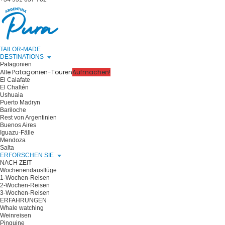
TAILOR-MADE
DESTINATIONS
Patagonien
Alle Patagonien-Touren
Aufmachen!
El Calafate
El Chaltén
Ushuaia
Puerto Madryn
Bariloche
Rest von Argentinien
Buenos Aires
Iguazu-Fälle
Mendoza
Salta
ERFORSCHEN SIE
NACH ZEIT
Wochenendausflüge
1-Wochen-Reisen
2-Wochen-Reisen
3-Wochen-Reisen
ERFAHRUNGEN
Whale watching
Weinreisen
Pinguine