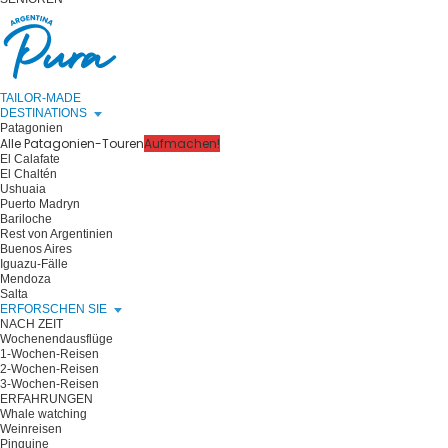
TAILOR-MADE
DESTINATIONS
Patagonien
Alle Patagonien-Touren
Aufmachen!
El Calafate
El Chaltén
Ushuaia
Puerto Madryn
Bariloche
Rest von Argentinien
Buenos Aires
Iguazu-Fälle
Mendoza
Salta
ERFORSCHEN SIE
NACH ZEIT
Wochenendausflüge
1-Wochen-Reisen
2-Wochen-Reisen
3-Wochen-Reisen
ERFAHRUNGEN
Whale watching
Weinreisen
Pinguine