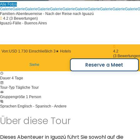
Alle Fotos
Galerie
Galerie
Galerie
Galerie
Galerie
Galerie
Galerie
Galerie
Galerie
Galerie
Galerie
G
Familien-Abenteuerreise - Nach der Reise nach Iguazú
4.2
(3 Bewertungen)
Iguazú-Fälle - Buenos Aires
Von:
USD 1.730
Einschließlich 3★ Hotels
4.2
(3 Bewertungen
Reserve a Meet
Siehe
Dauer
4 Tage
Tour-Typ
Tägliche Tour
Gruppengröße
1 Person
Sprachen
Englisch - Spanisch - Andere
Über diese Tour
Dieses Abenteuer in Iguazú führt Sie sowohl auf die