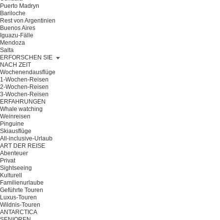
Puerto Madryn
Bariloche
Rest von Argentinien
Buenos Aires
Iguazu-Fälle
Mendoza
Salta
ERFORSCHEN SIE
NACH ZEIT
Wochenendausflüge
1-Wochen-Reisen
2-Wochen-Reisen
3-Wochen-Reisen
ERFAHRUNGEN
Whale watching
Weinreisen
Pinguine
Skiausflüge
All-inclusive-Urlaub
ART DER REISE
Abenteuer
Privat
Sightseeing
Kulturell
Familienurlaube
Geführte Touren
Luxus-Touren
Wildnis-Touren
ANTARCTICA
SENIOREN