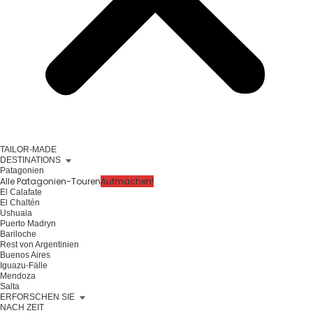
TAILOR-MADE
DESTINATIONS
Patagonien
Alle Patagonien-Touren
Aufmachen!
El Calafate
El Chaltén
Ushuaia
Puerto Madryn
Bariloche
Rest von Argentinien
Buenos Aires
Iguazu-Fälle
Mendoza
Salta
ERFORSCHEN SIE
NACH ZEIT