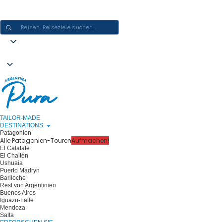
ARGENTINIEN-ERLEBNISSE GESTALTEN - EINE REISE NACH DER
ANDEREN
TAILOR-MADE
DESTINATIONS
Patagonien
Alle Patagonien-Touren
Aufmachen!
El Calafate
El Chaltén
Ushuaia
Puerto Madryn
Bariloche
Rest von Argentinien
Buenos Aires
Iguazu-Fälle
Mendoza
Salta