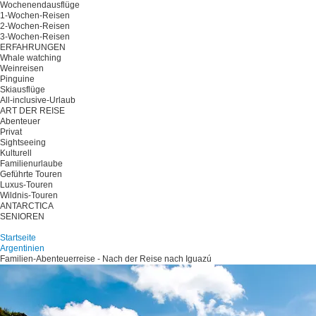
Wochenendausflüge
1-Wochen-Reisen
2-Wochen-Reisen
3-Wochen-Reisen
ERFAHRUNGEN
Whale watching
Weinreisen
Pinguine
Skiausflüge
All-inclusive-Urlaub
ART DER REISE
Abenteuer
Privat
Sightseeing
Kulturell
Familienurlaube
Geführte Touren
Luxus-Touren
Wildnis-Touren
ANTARCTICA
SENIOREN
Planen Sie Ihre Reise
Startseite
Argentinien
Familien-Abenteuerreise - Nach der Reise nach Iguazú