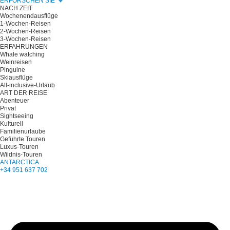
ERFORSCHEN SIE
NACH ZEIT
Wochenendausflüge
1-Wochen-Reisen
2-Wochen-Reisen
3-Wochen-Reisen
ERFAHRUNGEN
Whale watching
Weinreisen
Pinguine
Skiausflüge
All-inclusive-Urlaub
ART DER REISE
Abenteuer
Privat
Sightseeing
Kulturell
Familienurlaube
Geführte Touren
Luxus-Touren
Wildnis-Touren
ANTARCTICA
+34 951 637 702