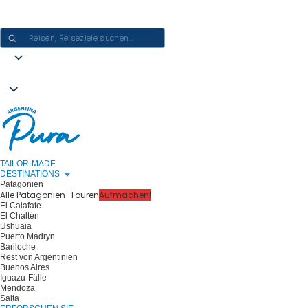
ARGENTINIEN-ERLEBNISSE GESTALTEN - EINE REISE NACH DER
ANDEREN
TAILOR-MADE
DESTINATIONS
Patagonien
Alle Patagonien-Touren
Aufmachen!
El Calafate
El Chaltén
Ushuaia
Puerto Madryn
Bariloche
Rest von Argentinien
Buenos Aires
Iguazu-Fälle
Mendoza
Salta