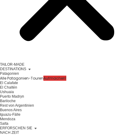
TAILOR-MADE
DESTINATIONS
Patagonien
Alle Patagonien-Touren
Aufmachen!
El Calafate
El Chaltén
Ushuaia
Puerto Madryn
Bariloche
Rest von Argentinien
Buenos Aires
Iguazu-Fälle
Mendoza
Salta
ERFORSCHEN SIE
NACH ZEIT