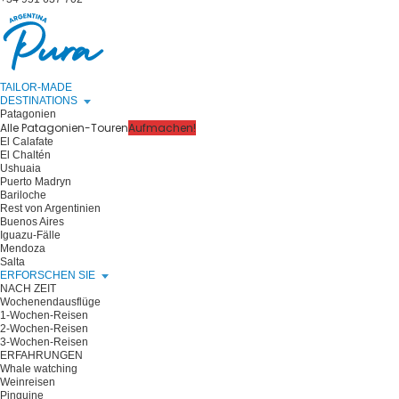
TAILOR-MADE
DESTINATIONS
Patagonien
Alle Patagonien-Touren
Aufmachen!
El Calafate
El Chaltén
Ushuaia
Puerto Madryn
Bariloche
Rest von Argentinien
Buenos Aires
Iguazu-Fälle
Mendoza
Salta
ERFORSCHEN SIE
NACH ZEIT
Wochenendausflüge
1-Wochen-Reisen
2-Wochen-Reisen
3-Wochen-Reisen
ERFAHRUNGEN
Whale watching
Weinreisen
Pinguine