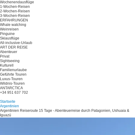
Wochenendausflüge
1-Wochen-Reisen
2-Wochen-Reisen
3-Wochen-Reisen
ERFAHRUNGEN
Whale watching
Weinreisen
Pinguine
Skiausflüge
All-inclusive-Urlaub
ART DER REISE
Abenteuer
Privat
Sightseeing
Kulturell
Familienurlaube
Geführte Touren
Luxus-Touren
Wildnis-Touren
ANTARCTICA
+34 951 637 702
Planen Sie Ihre Reise
Startseite
Argentinien
Argentinien Reiseroute 15 Tage - Abenteuerreise durch Patagonien, Ushuaia &
Iguazú