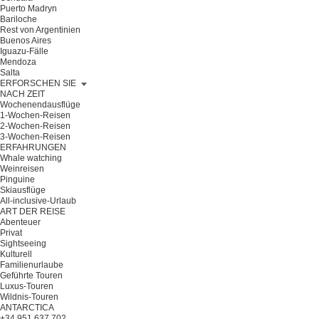
Puerto Madryn
Bariloche
Rest von Argentinien
Buenos Aires
Iguazu-Fälle
Mendoza
Salta
ERFORSCHEN SIE
NACH ZEIT
Wochenendausflüge
1-Wochen-Reisen
2-Wochen-Reisen
3-Wochen-Reisen
ERFAHRUNGEN
Whale watching
Weinreisen
Pinguine
Skiausflüge
All-inclusive-Urlaub
ART DER REISE
Abenteuer
Privat
Sightseeing
Kulturell
Familienurlaube
Geführte Touren
Luxus-Touren
Wildnis-Touren
ANTARCTICA
+34 951 637 702