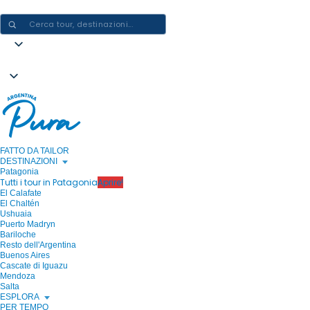
CREARE ESPERIENZE IN ARGENTINA - UN VIAGGIO ALLA VOLTA
FATTO DA TAILOR
DESTINAZIONI
Patagonia
Tutti i tour in Patagonia
Aprire!
El Calafate
El Chaltén
Ushuaia
Puerto Madryn
Bariloche
Resto dell'Argentina
Buenos Aires
Cascate di Iguazu
Mendoza
Salta
ESPLORA
PER TEMPO