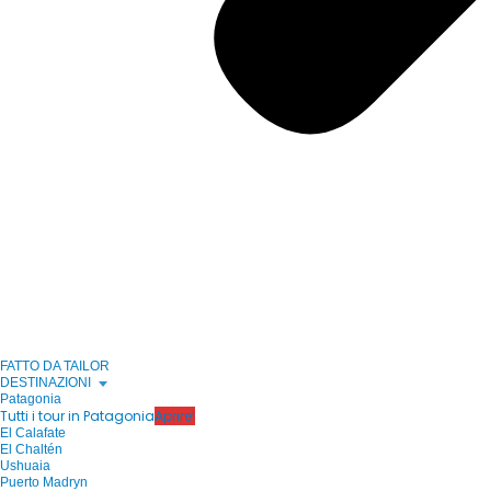
FATTO DA TAILOR
DESTINAZIONI
Patagonia
Tutti i tour in Patagonia
Aprire!
El Calafate
El Chaltén
Ushuaia
Puerto Madryn