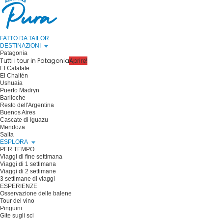
FATTO DA TAILOR
DESTINAZIONI
Patagonia
Tutti i tour in Patagonia
Aprire!
El Calafate
El Chaltén
Ushuaia
Puerto Madryn
Bariloche
Resto dell'Argentina
Buenos Aires
Cascate di Iguazu
Mendoza
Salta
ESPLORA
PER TEMPO
Viaggi di fine settimana
Viaggi di 1 settimana
Viaggi di 2 settimane
3 settimane di viaggi
ESPERIENZE
Osservazione delle balene
Tour del vino
Pinguini
Gite sugli sci