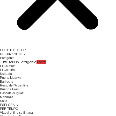
FATTO DA TAILOR
DESTINAZIONI
Patagonia
Tutti i tour in Patagonia
Aprire!
El Calafate
El Chaltén
Ushuaia
Puerto Madryn
Bariloche
Resto dell'Argentina
Buenos Aires
Cascate di Iguazu
Mendoza
Salta
ESPLORA
PER TEMPO
Viaggi di fine settimana