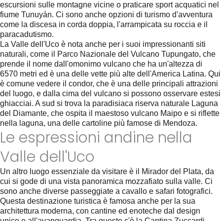
escursioni sulle montagne vicine o praticare sport acquatici nel
fiume Tunuyán. Ci sono anche opzioni di turismo d'avventura
come la discesa in corda doppia, l'arrampicata su roccia e il
paracadutismo.
La Valle dell'Uco è nota anche per i suoi impressionanti siti
naturali, come il Parco Nazionale del Vulcano Tupungato, che
prende il nome dall'omonimo vulcano che ha un'altezza di
6570 metri ed è una delle vette più alte dell'America Latina. Qui
è comune vedere il condor, che è una delle principali attrazioni
del luogo, e dalla cima del vulcano si possono osservare estesi
ghiacciai. A sud si trova la paradisiaca riserva naturale Laguna
del Diamante, che ospita il maestoso vulcano Maipo e si riflette
nella laguna, una delle cartoline più famose di Mendoza.
Le espressioni andine nella
Valle dell'Uco
Un altro luogo essenziale da visitare è il Mirador del Plata, da
cui si gode di una vista panoramica mozzafiato sulla valle. Ci
sono anche diverse passeggiate a cavallo e safari fotografici.
Questa destinazione turistica è famosa anche per la sua
architettura moderna, con cantine ed enoteche dal design
unico e all'avanguardia. Tra queste c'è la Cantina Zuccardi,