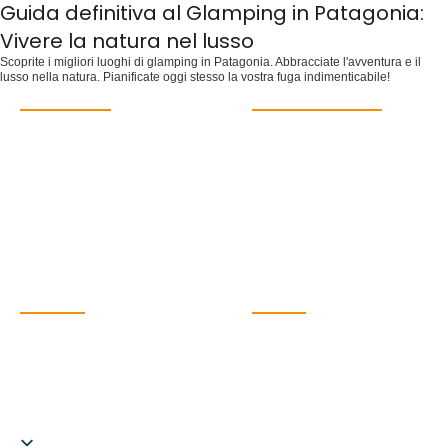
Guida definitiva al Glamping in Patagonia:
Vivere la natura nel lusso
Scoprite i migliori luoghi di glamping in Patagonia. Abbracciate l'avventura e il
lusso nella natura. Pianificate oggi stesso la vostra fuga indimenticabile!
DESTINAZIONI
PER SAPERNE DI PIÙ
Buenos Aires
Contatto
Cascate dell'Iguazú
Domande frequenti
Mendoza
Informazioni su
Salta
Sostenibilità
Patagonia
Viaggio a tema
Antartide
Guida di viaggio
Blog
CONTATTO
SOCIALE
Argentina Pura SL. CIF
B67787275
C.I.AN 297593-3
hola@argentinapura.com
+34 951 637 702