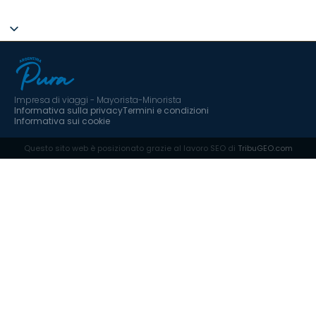
Impresa di viaggi - Mayorista-Minorista
Informativa sulla privacy
Termini e condizioni
Informativa sui cookie
Questo sito web è posizionato grazie al lavoro SEO di
TribuGEO.com