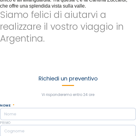
che offre una splendida vista sulla valle.
Siamo felici di aiutarvi a
realizzare il vostro viaggio in
Argentina.
Inviateci tutte le informazioni possibili per personalizzare il
vostro viaggio in Argentina. Saremo lieti di aiutarvi a creare
nuove esperienze in base ai vostri pensieri e alle vostre
preferenze. Il nostro obiettivo è realizzare il miglior viaggio che
abbiate mai sognato!
Richiedi un preventivo
Vi risponderemo entro 24 ore
NOME
*
PRIMO