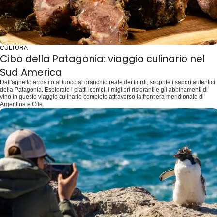
CULTURA
Cibo della Patagonia: viaggio culinario nel
Sud America
Dall'agnello arrostito al fuoco al granchio reale dei fiordi, scoprite i sapori autentici
della Patagonia. Esplorate i piatti iconici, i migliori ristoranti e gli abbinamenti di
vino in questo viaggio culinario completo attraverso la frontiera meridionale di
Argentina e Cile.