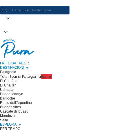
CREARE ESPERIENZE IN ARGENTINA - UN VIAGGIO ALLA VOLTA
FATTO DA TAILOR
DESTINAZIONI
Patagonia
Tutti i tour in Patagonia
Aprire!
El Calafate
El Chaltén
Ushuaia
Puerto Madryn
Bariloche
Resto dell'Argentina
Buenos Aires
Cascate di Iguazu
Mendoza
Salta
ESPLORA
PER TEMPO