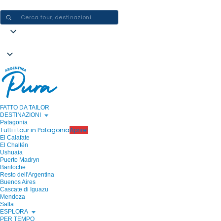
CREARE ESPERIENZE IN ARGENTINA - UN VIAGGIO ALLA VOLTA
FATTO DA TAILOR
DESTINAZIONI
Patagonia
Tutti i tour in Patagonia
Aprire!
El Calafate
El Chaltén
Ushuaia
Puerto Madryn
Bariloche
Resto dell'Argentina
Buenos Aires
Cascate di Iguazu
Mendoza
Salta
ESPLORA
PER TEMPO