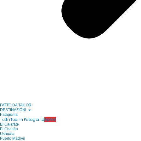
FATTO DA TAILOR
DESTINAZIONI
Patagonia
Tutti i tour in Patagonia
Aprire!
El Calafate
El Chaltén
Ushuaia
Puerto Madryn