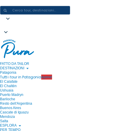
CREARE ESPERIENZE IN ARGENTINA - UN VIAGGIO ALLA VOLTA
FATTO DA TAILOR
DESTINAZIONI
Patagonia
Tutti i tour in Patagonia
Aprire!
El Calafate
El Chaltén
Ushuaia
Puerto Madryn
Bariloche
Resto dell'Argentina
Buenos Aires
Cascate di Iguazu
Mendoza
Salta
ESPLORA
PER TEMPO