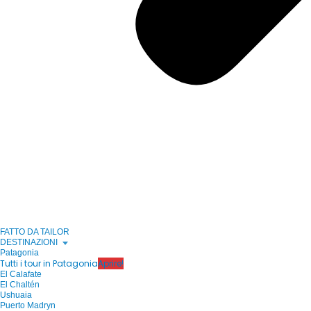
FATTO DA TAILOR
DESTINAZIONI
Patagonia
Tutti i tour in Patagonia
Aprire!
El Calafate
El Chaltén
Ushuaia
Puerto Madryn