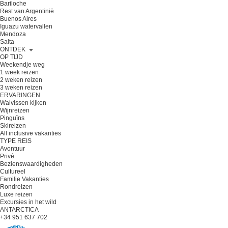
Bariloche
Rest van Argentinië
Buenos Aires
Iguazu watervallen
Mendoza
Salta
ONTDEK
OP TIJD
Weekendje weg
1 week reizen
2 weken reizen
3 weken reizen
ERVARINGEN
Walvissen kijken
Wijnreizen
Pinguïns
Skireizen
All inclusive vakanties
TYPE REIS
Avontuur
Privé
Bezienswaardigheden
Cultureel
Familie Vakanties
Rondreizen
Luxe reizen
Excursies in het wild
ANTARCTICA
+34 951 637 702