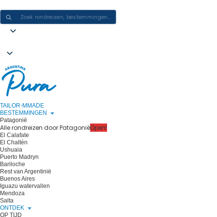
ERVARINGEN IN ARGENTINIË CREËREN - ÉÉN REIS PER KEER
TAILOR-MMADE
BESTEMMINGEN
Patagonië
Alle rondreizen door Patagonië
Open!
El Calafate
El Chaltén
Ushuaia
Puerto Madryn
Bariloche
Rest van Argentinië
Buenos Aires
Iguazu watervallen
Mendoza
Salta
ONTDEK
OP TIJD