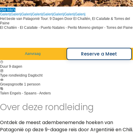
Alle foto's
Galerij
Galerij
Galerij
Galerij
Galerij
Galerij
Galerij
Galerij
Het beste van Patagonië Tour: 9 Dagen Door El Chaltén, El Calafate & Torres del
Paine
El Chaltén - El Calafate - Puerto Natales - Perito Moreno gletsjer - Torres del Paine
Reserve a Meet
Aanvraag
Duur
9 dagen
Type rondleiding
Dagtocht
Groepsgrootte
1 persoon
Talen
Engels - Spaans - Anders
Over deze rondleiding
Ontdek de meest adembenemende hoeken van
Patagonië op deze 9-daagse reis door Argentinië en Chili.