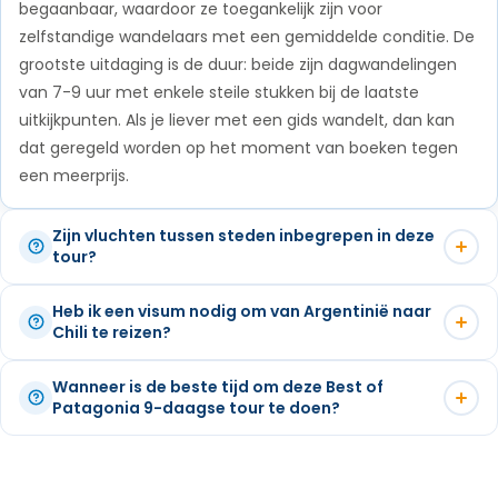
begaanbaar, waardoor ze toegankelijk zijn voor
Niet inbegrepen: Taxi naar de busterminal in Puerto
Park.
Niet inbegrepen: Vluchten.
zelfstandige wandelaars met een gemiddelde conditie. De
Natales indien nodig.
grootste uitdaging is de duur: beide zijn dagwandelingen
van 7-9 uur met enkele steile stukken bij de laatste
uitkijkpunten. Als je liever met een gids wandelt, dan kan
dat geregeld worden op het moment van boeken tegen
een meerprijs.
Zijn vluchten tussen steden inbegrepen in deze
tour?
Er zijn geen vluchten inbegrepen in dit reisschema. Alle
Heb ik een visum nodig om van Argentinië naar
transfers tussen de bestemmingen worden verzorgd door
Chili te reizen?
gedeelde busdiensten - inclusief de retourbus tussen El
De meeste internationale reizigers - waaronder burgers
Calafate en Puerto Natales voor het Torres del Paine
Wanneer is de beste tijd om deze Best of
van de VS, Canada, het Verenigd Koninkrijk, de EU en
Patagonia 9-daagse tour te doen?
gedeelte. De tour begint en eindigt op het vliegveld van El
Australië - hebben geen visum nodig voor Argentinië of
Calafate, dus je hoeft alleen je internationale of
De tour loopt van oktober tot april, het lente- en
Chili voor een verblijf van minder dan 90 dagen. Je hebt
binnenlandse vlucht van en naar El Calafate te regelen.
zomerseizoen op het zuidelijk halfrond - de ideale tijd voor
een geldig paspoort nodig en moet mogelijk een formulier