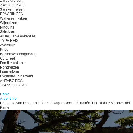
1 week reizen
2 weken reizen
3 weken reizen
ERVARINGEN
Walvissen kijken
Wijnreizen
Pinguïns
Skireizen
All inclusive vakanties
TYPE REIS
Avontuur
Privé
Bezienswaardigheden
Cultureel
Familie Vakanties
Rondreizen
Luxe reizen
Excursies in het wild
ANTARCTICA
+34 951 637 702
Plan je reis
Home
Argentinië
Het beste van Patagonië Tour: 9 Dagen Door El Chaltén, El Calafate & Torres del
Paine