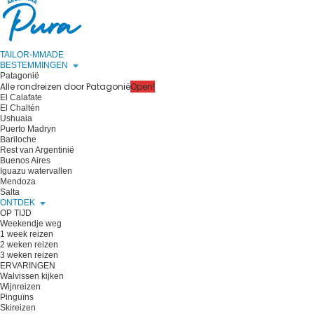
TAILOR-MMADE
BESTEMMINGEN
Patagonië
Alle rondreizen door Patagonië
Open!
El Calafate
El Chaltén
Ushuaia
Puerto Madryn
Bariloche
Rest van Argentinië
Buenos Aires
Iguazu watervallen
Mendoza
Salta
ONTDEK
OP TIJD
Weekendje weg
1 week reizen
2 weken reizen
3 weken reizen
ERVARINGEN
Walvissen kijken
Wijnreizen
Pinguïns
Skireizen