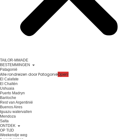
TAILOR-MMADE
BESTEMMINGEN
Patagonië
Alle rondreizen door Patagonië
Open!
El Calafate
El Chaltén
Ushuaia
Puerto Madryn
Bariloche
Rest van Argentinië
Buenos Aires
Iguazu watervallen
Mendoza
Salta
ONTDEK
OP TIJD
Weekendje weg