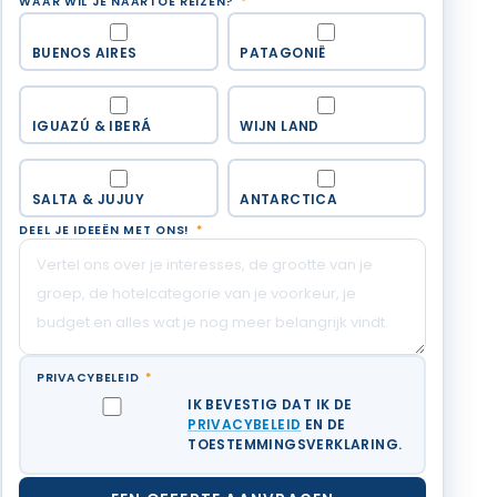
WAAR WIL JE NAARTOE REIZEN?
*
BUENOS AIRES
PATAGONIË
IGUAZÚ & IBERÁ
WIJN LAND
SALTA & JUJUY
ANTARCTICA
DEEL JE IDEEËN MET ONS!
*
PRIVACYBELEID
*
IK BEVESTIG DAT IK DE
PRIVACYBELEID
EN DE
TOESTEMMINGSVERKLARING.