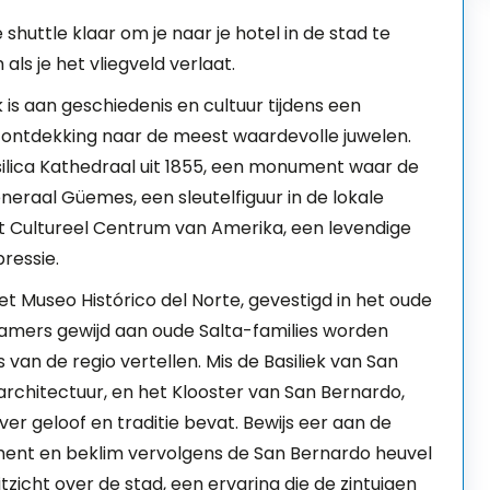
shuttle klaar om je naar je hotel in de stad te
als je het vliegveld verlaat.
 is aan geschiedenis en cultuur tijdens een
 ontdekking naar de meest waardevolle juwelen.
silica Kathedraal uit 1855, een monument waar de
eraal Güemes, een sleutelfiguur in de lokale
et Cultureel Centrum van Amerika, een levendige
pressie.
et Museo Histórico del Norte, gevestigd in het oude
 kamers gewijd aan oude Salta-families worden
 van de regio vertellen. Mis de Basiliek van San
 architectuur, en het Klooster van San Bernardo,
er geloof en traditie bevat. Bewijs eer aan de
ment en beklim vervolgens de San Bernardo heuvel
icht over de stad, een ervaring die de zintuigen