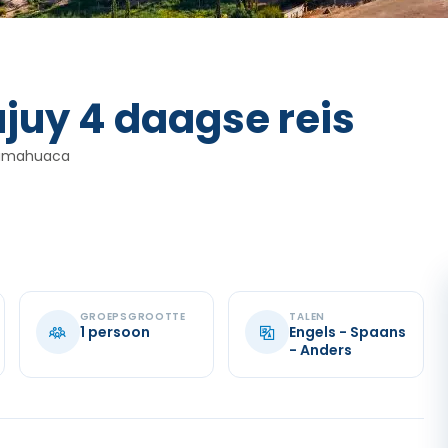
ujuy 4 daagse reis
Humahuaca
GROEPSGROOTTE
TALEN
1 persoon
Engels - Spaans
- Anders