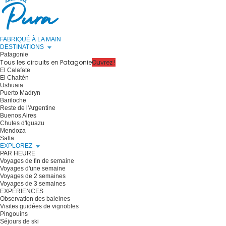
FABRIQUÉ À LA MAIN
DESTINATIONS
Patagonie
Tous les circuits en Patagonie
Ouvrez !
El Calafate
El Chaltén
Ushuaia
Puerto Madryn
Bariloche
Reste de l'Argentine
Buenos Aires
Chutes d'Iguazu
Mendoza
Salta
EXPLOREZ
PAR HEURE
Voyages de fin de semaine
Voyages d'une semaine
Voyages de 2 semaines
Voyages de 3 semaines
EXPÉRIENCES
Observation des baleines
Visites guidées de vignobles
Pingouins
Séjours de ski