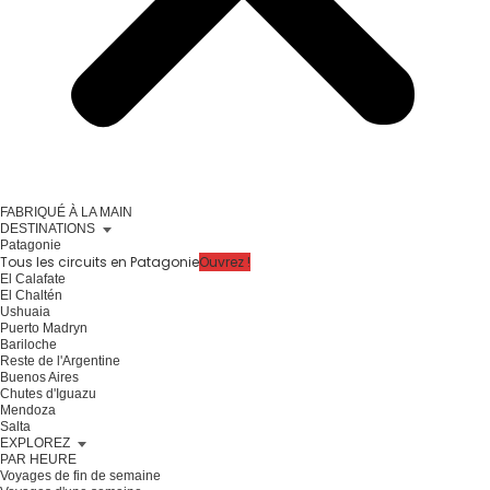
FABRIQUÉ À LA MAIN
DESTINATIONS
Patagonie
Tous les circuits en Patagonie
Ouvrez !
El Calafate
El Chaltén
Ushuaia
Puerto Madryn
Bariloche
Reste de l'Argentine
Buenos Aires
Chutes d'Iguazu
Mendoza
Salta
EXPLOREZ
PAR HEURE
Voyages de fin de semaine