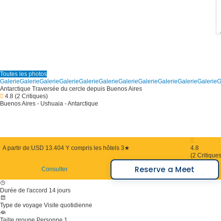
Toutes les photos
Galerie
Galerie
Galerie
Galerie
Galerie
Galerie
Galerie
Galerie
Galerie
Galerie
Galerie
G
Antarctique Traversée du cercle depuis Buenos Aires
4.8
(2 Critiques)
Buenos Aires - Ushuaia - Antarctique
A partir de:
USD 13.404
Y compris les hôtels 3★
4.8
(2 Critiques
Reserve a Meet
Consulter
Durée de l'accord
14 jours
Type de voyage
Visite quotidienne
Taille groupe
Personne 1