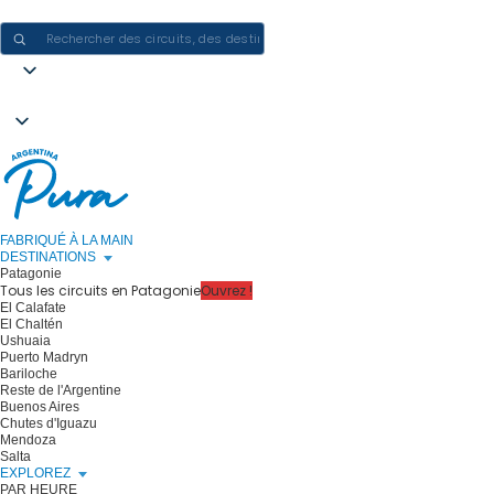
CRÉER DES EXPÉRIENCES EN ARGENTINE - UN VOYAGE À LA FOIS
FABRIQUÉ À LA MAIN
DESTINATIONS
Patagonie
Tous les circuits en Patagonie
Ouvrez !
El Calafate
El Chaltén
Ushuaia
Puerto Madryn
Bariloche
Reste de l'Argentine
Buenos Aires
Chutes d'Iguazu
Mendoza
Salta
EXPLOREZ
PAR HEURE