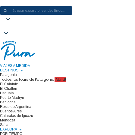
CREAR EXPERIENCIAS EN ARGENTINA: UN VIAJE CADA VEZ
VIAJES A MEDIDA
DESTINOS
Patagonia
Todos los tours de Patagonia
¡Abrid!
El Calafate
El Chaltén
Ushuaia
Puerto Madryn
Bariloche
Resto de Argentina
Buenos Aires
Cataratas de Iguazú
Mendoza
Salta
EXPLORA
POR TIEMPO