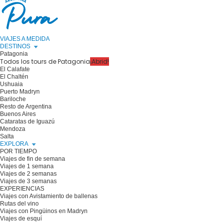
VIAJES A MEDIDA
DESTINOS
Patagonia
Todos los tours de Patagonia
¡Abrid!
El Calafate
El Chaltén
Ushuaia
Puerto Madryn
Bariloche
Resto de Argentina
Buenos Aires
Cataratas de Iguazú
Mendoza
Salta
EXPLORA
POR TIEMPO
Viajes de fin de semana
Viajes de 1 semana
Viajes de 2 semanas
Viajes de 3 semanas
EXPERIENCIAS
Viajes con Avistamiento de ballenas
Rutas del vino
Viajes con Pingüinos en Madryn
Viajes de esquí