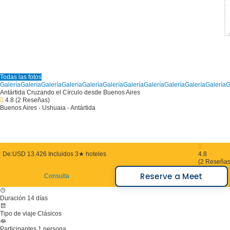
Todas las fotos
Galería
Galería
Galería
Galería
Galería
Galería
Galería
Galería
Galería
Galería
Galería
G
Antártida Cruzando el Círculo desde Buenos Aires
4.8
(2 Reseñas)
Buenos Aires - Ushuaia - Antártida
De:
USD 13.426
Incluidos 3★ hoteles
4.8
(2 Reseñas
Reserve a Meet
Consulta
Duración
14 días
Tipo de viaje
Clásicos
Participantes
1 persona