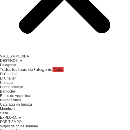
VIAJES A MEDIDA
DESTINOS
Patagonia
Todos los tours de Patagonia
¡Abrid!
El Calafate
El Chaltén
Ushuaia
Puerto Madryn
Bariloche
Resto de Argentina
Buenos Aires
Cataratas de Iguazú
Mendoza
Salta
EXPLORA
POR TIEMPO
Viajes de fin de semana