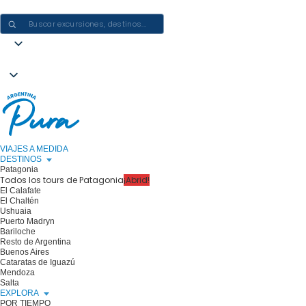
CREAR EXPERIENCIAS EN ARGENTINA: UN VIAJE CADA VEZ
VIAJES A MEDIDA
DESTINOS
Patagonia
Todos los tours de Patagonia
¡Abrid!
El Calafate
El Chaltén
Ushuaia
Puerto Madryn
Bariloche
Resto de Argentina
Buenos Aires
Cataratas de Iguazú
Mendoza
Salta
EXPLORA
POR TIEMPO