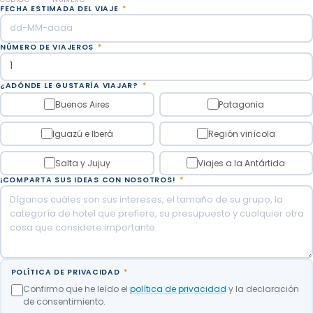
Ofreceremos aperitivos con bebidas en la salida a
FECHA ESTIMADA DEL VIAJE
*
las 11h, e infusiones con aperitivos en la salida a las
16.30h.
NÚMERO DE VIAJEROS
*
Duración estimada: 3,30 horas, sujeto a las
condiciones de la marea.
¿ADÓNDE LE GUSTARÍA VIAJAR?
*
Buenos Aires
Patagonia
Recorrido: 50 km (20 km por asfalto y 30 km por
caminos de grava).
Iguazú e Iberá
Región vinícola
Noche en Puerto Madryn.
Salta y Jujuy
Viajes a la Antártida
¡COMPARTA SUS IDEAS CON NOSOTROS!
*
Comidas incluidas: Desayuno.
POLÍTICA DE PRIVACIDAD
*
Confirmo que he leído el
política de privacidad
y la declaración
de consentimiento.