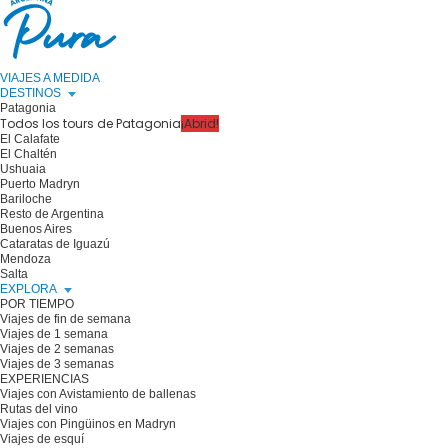
VIAJES A MEDIDA
DESTINOS
Patagonia
Todos los tours de Patagonia
¡Abrid!
El Calafate
El Chaltén
Ushuaia
Puerto Madryn
Bariloche
Resto de Argentina
Buenos Aires
Cataratas de Iguazú
Mendoza
Salta
EXPLORA
POR TIEMPO
Viajes de fin de semana
Viajes de 1 semana
Viajes de 2 semanas
Viajes de 3 semanas
EXPERIENCIAS
Viajes con Avistamiento de ballenas
Rutas del vino
Viajes con Pingüinos en Madryn
Viajes de esquí