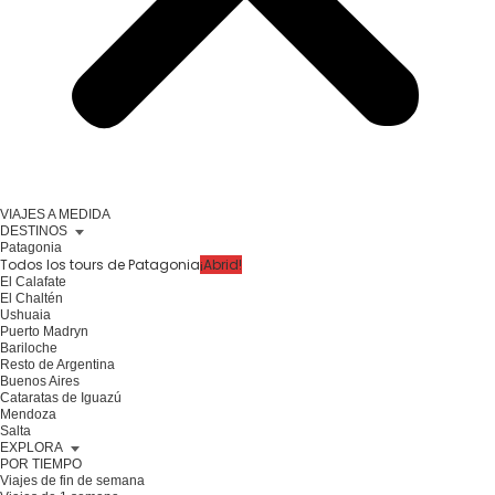
VIAJES A MEDIDA
DESTINOS
Patagonia
Todos los tours de Patagonia
¡Abrid!
El Calafate
El Chaltén
Ushuaia
Puerto Madryn
Bariloche
Resto de Argentina
Buenos Aires
Cataratas de Iguazú
Mendoza
Salta
EXPLORA
POR TIEMPO
Viajes de fin de semana