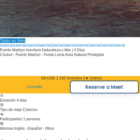
Todas las fotos
Galería
Galería
Galería
Galería
Galería
Galería
Galería
Galería
Galería
Galería
Puerto Madryn Aventura Naturaleza y Mar | 4 Días
Chubut - Puerto Madryn - Punta Loma Area Natural Protegida
De:
USD 1.192
Incluidos 3★ hoteles
Reserve a Meet
Consulta
Duración
4 días
Tipo de viaje
Clásicos
Participantes
1 persona
Idiomas
Inglés - Español - Otros