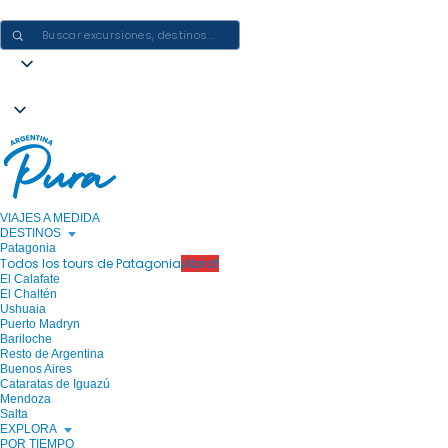
CREAR EXPERIENCIAS EN ARGENTINA: UN VIAJE CADA VEZ
VIAJES A MEDIDA
DESTINOS
Patagonia
Todos los tours de Patagonia
¡Abrid!
El Calafate
El Chaltén
Ushuaia
Puerto Madryn
Bariloche
Resto de Argentina
Buenos Aires
Cataratas de Iguazú
Mendoza
Salta
EXPLORA
POR TIEMPO