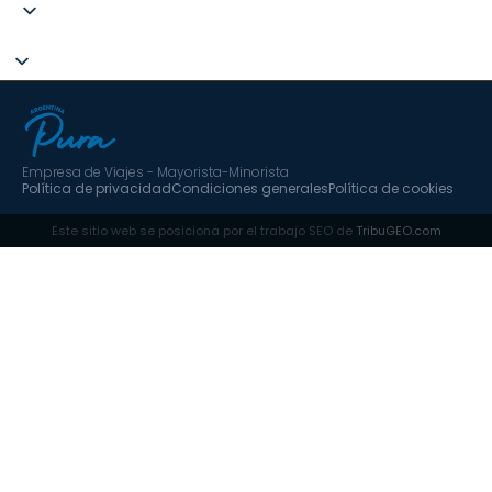
Empresa de Viajes - Mayorista-Minorista
Política de privacidad
Condiciones generales
Política de cookies
Este sitio web se posiciona por el trabajo SEO de
TribuGEO.com