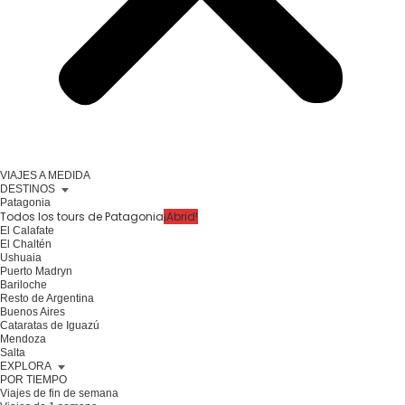
VIAJES A MEDIDA
DESTINOS
Patagonia
Todos los tours de Patagonia
¡Abrid!
El Calafate
El Chaltén
Ushuaia
Puerto Madryn
Bariloche
Resto de Argentina
Buenos Aires
Cataratas de Iguazú
Mendoza
Salta
EXPLORA
POR TIEMPO
Viajes de fin de semana