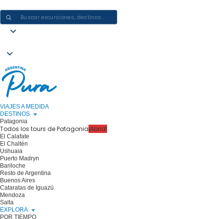
CREAR EXPERIENCIAS EN ARGENTINA: UN VIAJE CADA VEZ
VIAJES A MEDIDA
DESTINOS
Patagonia
Todos los tours de Patagonia
¡Abrid!
El Calafate
El Chaltén
Ushuaia
Puerto Madryn
Bariloche
Resto de Argentina
Buenos Aires
Cataratas de Iguazú
Mendoza
Salta
EXPLORA
POR TIEMPO