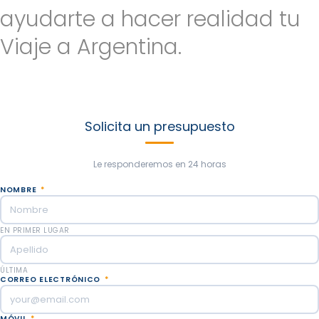
ayudarte a hacer realidad tu
Viaje a Argentina.
Envíenos toda la información que pueda para personalizar su
viaje a argentina. Estaremos encantados de ayudarte a crear
nuevas experiencias basadas en tus ideas y gustos. ¡Nuestro
objetivo es hacer el mejor viaje que hayas soñado!
Solicita un presupuesto
Le responderemos en 24 horas
NOMBRE
*
EN PRIMER LUGAR
ÚLTIMA
CORREO ELECTRÓNICO
*
MÓVIL
*