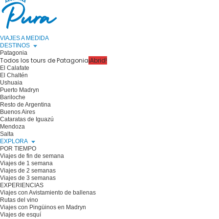
VIAJES A MEDIDA
DESTINOS
Patagonia
Todos los tours de Patagonia
¡Abrid!
El Calafate
El Chaltén
Ushuaia
Puerto Madryn
Bariloche
Resto de Argentina
Buenos Aires
Cataratas de Iguazú
Mendoza
Salta
EXPLORA
POR TIEMPO
Viajes de fin de semana
Viajes de 1 semana
Viajes de 2 semanas
Viajes de 3 semanas
EXPERIENCIAS
Viajes con Avistamiento de ballenas
Rutas del vino
Viajes con Pingüinos en Madryn
Viajes de esquí