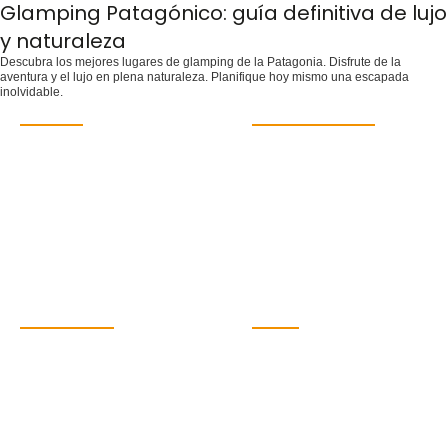
Glamping Patagónico: guía definitiva de lujo
y naturaleza
Descubra los mejores lugares de glamping de la Patagonia. Disfrute de la
aventura y el lujo en plena naturaleza. Planifique hoy mismo una escapada
inolvidable.
DESTINOS
MÁS INFORMACIÓN
Buenos Aires
Contáctanos
Cataratas de Iguazú
Preguntas frecuentes
Mendoza
Nosotros
Salta
Sostenibilidad
Patagonia
Viajes temáticos
Viajes a la Antártida
Guía de viaje
Blog
CONTÁCTANOS
SOCIAL
Argentina Pura SL. CIF
B67787275
C.I.AN 297593-3
hola@argentinapura.com
+34 951 637 702