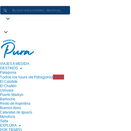
CREAR EXPERIENCIAS EN ARGENTINA: UN VIAJE CADA VEZ
VIAJES A MEDIDA
DESTINOS
Patagonia
Todos los tours de Patagonia
¡Abrid!
El Calafate
El Chaltén
Ushuaia
Puerto Madryn
Bariloche
Resto de Argentina
Buenos Aires
Cataratas de Iguazú
Mendoza
Salta
EXPLORA
POR TIEMPO