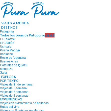
VIAJES A MEDIDA
DESTINOS
Patagonia
Todos los tours de Patagonia
¡Abrid!
El Calafate
El Chaltén
Ushuaia
Puerto Madryn
Bariloche
Resto de Argentina
Buenos Aires
Cataratas de Iguazú
Mendoza
Salta
EXPLORA
POR TIEMPO
Viajes de fin de semana
Viajes de 1 semana
Viajes de 2 semanas
Viajes de 3 semanas
EXPERIENCIAS
Viajes con Avistamiento de ballenas
Rutas del vino
Viajes con Pingüinos en Madryn