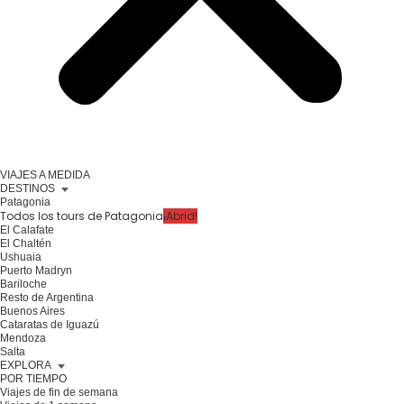
VIAJES A MEDIDA
DESTINOS
Patagonia
Todos los tours de Patagonia
¡Abrid!
El Calafate
El Chaltén
Ushuaia
Puerto Madryn
Bariloche
Resto de Argentina
Buenos Aires
Cataratas de Iguazú
Mendoza
Salta
EXPLORA
POR TIEMPO
Viajes de fin de semana