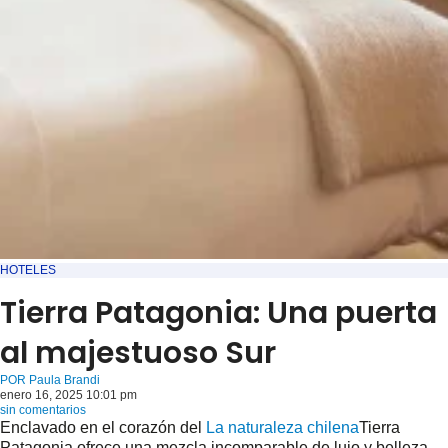
HOTELES
Tierra Patagonia: Una puerta
al majestuoso Sur
POR
Paula Brandi
enero 16, 2025 10:01 pm
sin comentarios
Enclavado en el corazón del
La naturaleza chilena
Tierra
Patagonia ofrece una mezcla incomparable de lujo y belleza