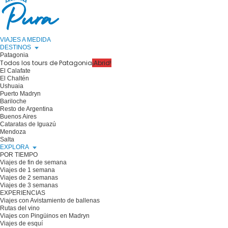
VIAJES A MEDIDA
DESTINOS
Patagonia
Todos los tours de Patagonia
¡Abrid!
El Calafate
El Chaltén
Ushuaia
Puerto Madryn
Bariloche
Resto de Argentina
Buenos Aires
Cataratas de Iguazú
Mendoza
Salta
EXPLORA
POR TIEMPO
Viajes de fin de semana
Viajes de 1 semana
Viajes de 2 semanas
Viajes de 3 semanas
EXPERIENCIAS
Viajes con Avistamiento de ballenas
Rutas del vino
Viajes con Pingüinos en Madryn
Viajes de esquí