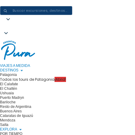
CREAR EXPERIENCIAS EN ARGENTINA: UN VIAJE CADA VEZ
VIAJES A MEDIDA
DESTINOS
Patagonia
Todos los tours de Patagonia
¡Abrid!
El Calafate
El Chaltén
Ushuaia
Puerto Madryn
Bariloche
Resto de Argentina
Buenos Aires
Cataratas de Iguazú
Mendoza
Salta
EXPLORA
POR TIEMPO